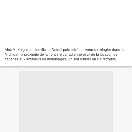
Alex McKnight, ancien flic de Detroit puis privé est venu se réfugier dans le
Michigan, à proximité de la frontière canadienne et vit de la location de
cabanes aux amateurs de motoneiges. Un soir d’hiver où il a retrouvé
Nathalie Reynaud, son amie canadienne,...