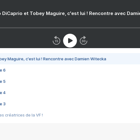
 DiCaprio et Tobey Maguire, c'est lui ! Rencontre avec Dam
bey Maguire, c'est lui ! Rencontre avec Damien Witecka
e 6
e 5
e 4
e 3
s créatrices de la VF !
e 2
e 1