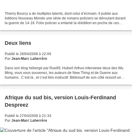
Thierry Bourcy a de multiples talents, dont celui d’écrivain. Il publie aux
éditions Nouveau Monde une série de romans policiers se déroulant durant
la guerre de 14-18. Folio policier a entamé la réédition en poche de ces
polars avec le premier titre,...
Deux liens
Publié le 28/04/2008 à 22:00
Par
Jean-Marc Laherrère
Dans son blog hébergé par Rue89, Hubert Arthus interviewe deux des Wu
Ming, vous vous souvenez, les auteurs de New Thing et de Guerre aux
humains . C’est là , et c’est très instructif. Bibliosurf de son côté ressort un
petit questionnaire sur Manchette...
Afrique du sud bis, version Louis-Ferdinand
Despreez
Publié le 27/04/2008 à 21:34
Par
Jean-Marc Laherrère