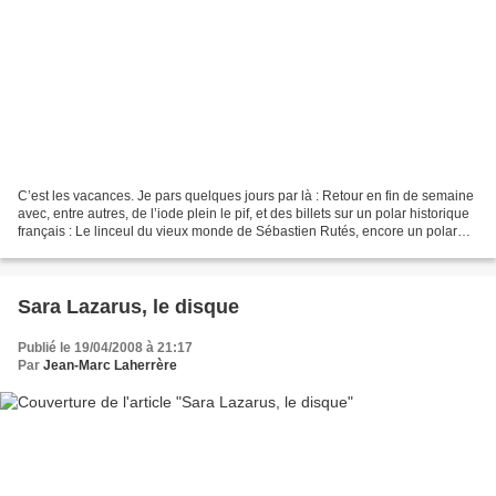
C’est les vacances. Je pars quelques jours par là : Retour en fin de semaine
avec, entre autres, de l’iode plein le pif, et des billets sur un polar historique
français : Le linceul du vieux monde de Sébastien Rutés, encore un polar
sud-africain (hasard...
Sara Lazarus, le disque
Publié le 19/04/2008 à 21:17
Par
Jean-Marc Laherrère