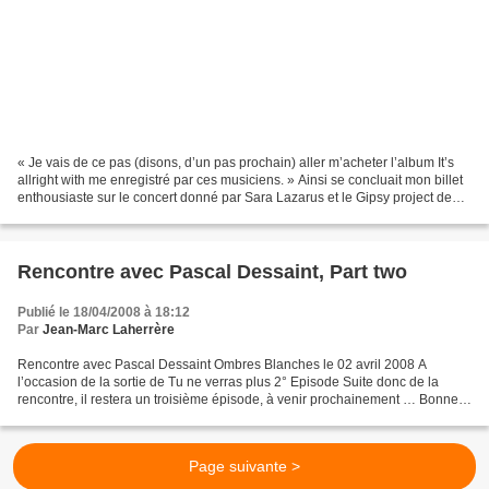
« Je vais de ce pas (disons, d’un pas prochain) aller m’acheter l’album It’s
allright with me enregistré par ces musiciens. » Ainsi se concluait mon billet
enthousiaste sur le concert donné par Sara Lazarus et le Gipsy project de
Biréli Lagrène. C’est...
Rencontre avec Pascal Dessaint, Part two
Publié le 18/04/2008 à 18:12
Par
Jean-Marc Laherrère
Rencontre avec Pascal Dessaint Ombres Blanches le 02 avril 2008 A
l’occasion de la sortie de Tu ne verras plus 2° Episode Suite donc de la
rencontre, il restera un troisième épisode, à venir prochainement … Bonne
lecture. Jean-Marc Laherrère : On parlait...
Page suivante >