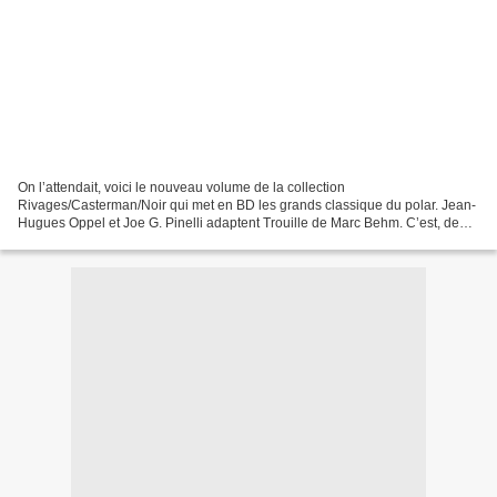
On l’attendait, voici le nouveau volume de la collection
Rivages/Casterman/Noir qui met en BD les grands classique du polar. Jean-
Hugues Oppel et Joe G. Pinelli adaptent Trouille de Marc Behm. C’est, de
mon point de vue, la plus belle réussite de la collection...