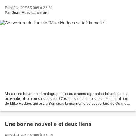
Publié le 29/05/2009 à 22:31
Par
Jean-Marc Laherrère
Ma culture britano-cinématographique ou cinématographico-britanique est
pitoyable, et je n’en suis pas fier. C’est ainsi que je ne sais absolument rien
de Mike Hodges qui est, si j’en crois la quatrième de couverture de Quand
tout se fait la malle , un...
Une bonne nouvelle et deux liens
Publié le 28/05/2009 à 22:04