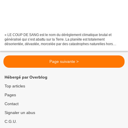
« LE COUP DE SANG est le nom du dérèglement climatique brutal et
généralisé qui s’est abattu sur la Terre. La planète est totalement
désorientée, dévastée, morcelée par des catastrophes naturelles hors
normes. En quelques semaines, le Monde a perdu tout...
Page suivante >
Hébergé par Overblog
Top articles
Pages
Contact
Signaler un abus
C.G.U.