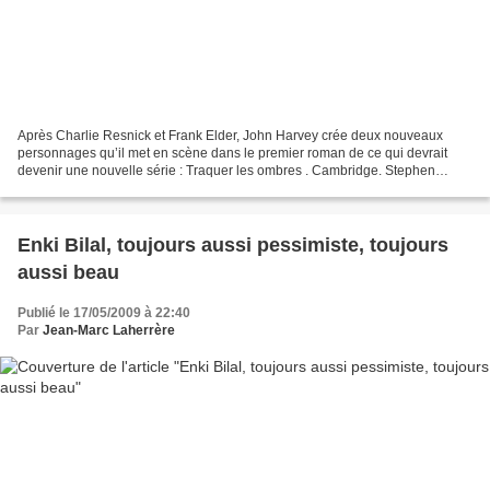
Après Charlie Resnick et Frank Elder, John Harvey crée deux nouveaux
personnages qu’il met en scène dans le premier roman de ce qui devrait
devenir une nouvelle série : Traquer les ombres . Cambridge. Stephen
Bryan, jeune professeur homosexuel est retrouvé...
Enki Bilal, toujours aussi pessimiste, toujours
aussi beau
Publié le 17/05/2009 à 22:40
Par
Jean-Marc Laherrère