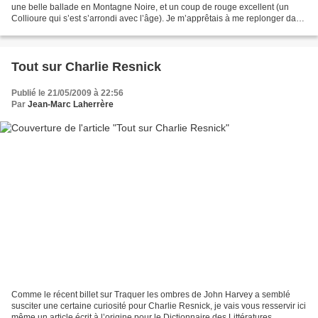
une belle ballade en Montagne Noire, et un coup de rouge excellent (un
Collioure qui s’est s’arrondi avec l’âge). Je m’apprêtais à me replonger dans
le dernier Perissinotto...
Tout sur Charlie Resnick
Publié le 21/05/2009 à 22:56
Par
Jean-Marc Laherrère
Comme le récent billet sur Traquer les ombres de John Harvey a semblé
susciter une certaine curiosité pour Charlie Resnick, je vais vous resservir ici
même un article écrit à l’origine pour le Dictionnaire des Littératures