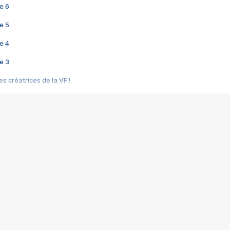
e 6
e 5
e 4
e 3
s créatrices de la VF !
e 2
e 1
e Mektoub My Love arrive enfin ! Rencontre avec Shaïn Boumedine et Sal
i : après Toni en famille
elle réalise le bouleversant Dites lui que je l'aime
ais ! Rencontre autour de Vie privée de Rebecca Zlotowski
 de Marguerite, Grave... Rencontre avec Ella Rumpf
 Les Rêveurs, un film intime sur la santé mentale