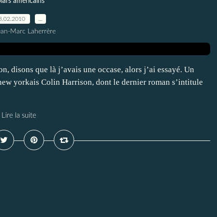
lars américains
3.02.2010
…
ean-Marc Laherrère
on, disons que là j’avais une occase, alors j’ai essayé. Un
 new yorkais Colin Harrison, dont le dernier roman s’intitule
Lire la suite