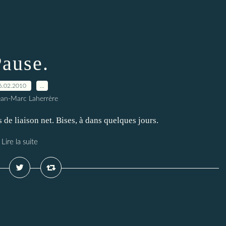
Pause.
6.02.2010
…
ean-Marc Laherrère
 de liaison net. Bises, à dans quelques jours.
Lire la suite