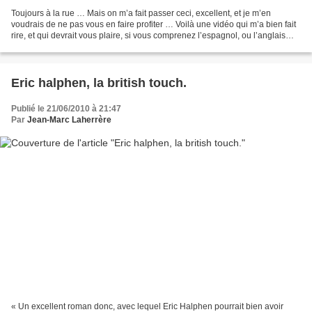
Toujours à la rue … Mais on m’a fait passer ceci, excellent, et je m’en
voudrais de ne pas vous en faire profiter … Voilà une vidéo qui m’a bien fait
rire, et qui devrait vous plaire, si vous comprenez l’espagnol, ou l’anglais
pour la VO sous-titrée en...
Eric halphen, la british touch.
Publié le 21/06/2010 à 21:47
Par
Jean-Marc Laherrère
« Un excellent roman donc, avec lequel Eric Halphen pourrait bien avoir