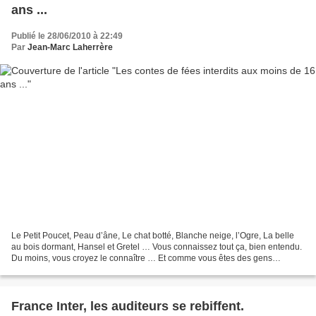
ans ...
Publié le 28/06/2010 à 22:49
Par
Jean-Marc Laherrère
Le Petit Poucet, Peau d’âne, Le chat botté, Blanche neige, l’Ogre, La belle
au bois dormant, Hansel et Gretel … Vous connaissez tout ça, bien entendu.
Du moins, vous croyez le connaître … Et comme vous êtes des gens
cultivés, intelligents, au courant,...
France Inter, les auditeurs se rebiffent.