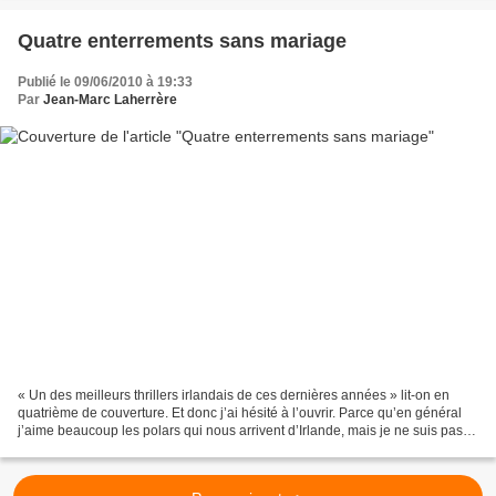
Quatre enterrements sans mariage
Publié le 09/06/2010 à 19:33
Par
Jean-Marc Laherrère
« Un des meilleurs thrillers irlandais de ces dernières années » lit-on en
quatrième de couverture. Et donc j’ai hésité à l’ouvrir. Parce qu’en général
j’aime beaucoup les polars qui nous arrivent d’Irlande, mais je ne suis pas
fan de thrillers … Puis...