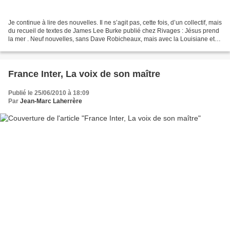
Je continue à lire des nouvelles. Il ne s’agit pas, cette fois, d’un collectif, mais
du recueil de textes de James Lee Burke publié chez Rivages : Jésus prend
la mer . Neuf nouvelles, sans Dave Robicheaux, mais avec la Louisiane et le
Montana ; entre...
France Inter, La voix de son maître
Publié le 25/06/2010 à 18:09
Par
Jean-Marc Laherrère