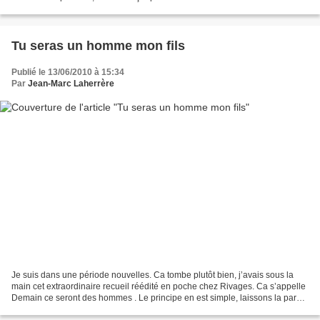
commence à s’y faire, Gabriel vieillit,...
Tu seras un homme mon fils
Publié le 13/06/2010 à 15:34
Par
Jean-Marc Laherrère
Je suis dans une période nouvelles. Ca tombe plutôt bien, j’avais sous la
main cet extraordinaire recueil réédité en poche chez Rivages. Ca s’appelle
Demain ce seront des hommes . Le principe en est simple, laissons la parole
à John Harvey, le maître...