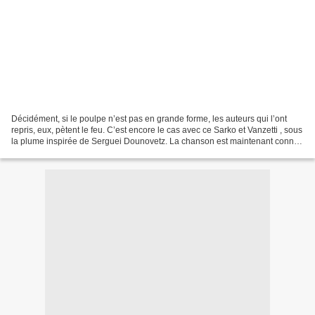
Décidément, si le poulpe n’est pas en grande forme, les auteurs qui l’ont
repris, eux, pètent le feu. C’est encore le cas avec ce Sarko et Vanzetti , sous
la plume inspirée de Serguei Dounovetz. La chanson est maintenant connu,
le poulpe ne se contente...