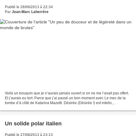
Publié le 28/08/2013 à 22:34
Par
Jean-Marc Laherrère
Voilà un bouquin que je n’aurais jamais ouvert si on ne me l’avait pas offert.
Et j’aurais eu tort. Parce que j’ai passé un bon moment avec Le mec de la
tombe d’à côté de Katarina Mazetti. Désirée (Désirée !) est intello,
bibliothécaire, amoureuse des...
Un solide polar italien
Publié le 27/08/2013 à 23:13