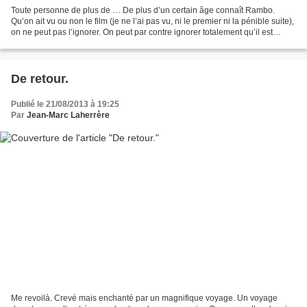
Toute personne de plus de … De plus d’un certain âge connaît Rambo.
Qu’on ait vu ou non le film (je ne l’ai pas vu, ni le premier ni la pénible suite),
on ne peut pas l’ignorer. On peut par contre ignorer totalement qu’il est
inspiré d’un livre. Premier...
De retour.
Publié le 21/08/2013 à 19:25
Par
Jean-Marc Laherrère
Me revoilà. Crevé mais enchanté par un magnifique voyage. Un voyage