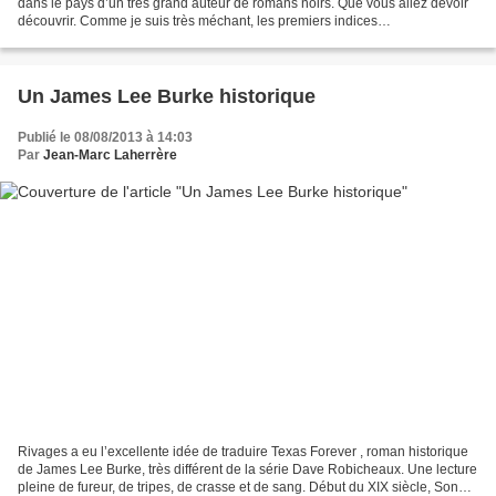
dans le pays d’un très grand auteur de romans noirs. Que vous allez devoir
découvrir. Comme je suis très méchant, les premiers indices
photographiques sont un peu difficiles. Dimanche...
Un James Lee Burke historique
Publié le 08/08/2013 à 14:03
Par
Jean-Marc Laherrère
Rivages a eu l’excellente idée de traduire Texas Forever , roman historique
de James Lee Burke, très différent de la série Dave Robicheaux. Une lecture
pleine de fureur, de tripes, de crasse et de sang. Début du XIX siècle, Son