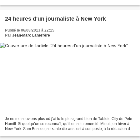
Holland est envoyé dans...
24 heures d'un journaliste à New York
Publié le 06/08/2013 à 22:15
Par
Jean-Marc Laherrère
Je ne me souviens plus où j’ai lu le plus grand bien de Tabloid City de Pete
Hamill. Si quelqu’un se reconnaît, qu’il en soit remercié. Minuit, en hiver à
New York. Sam Briscoe, soixante-dix ans, est à son poste, à la rédaction du
New York World, un des...