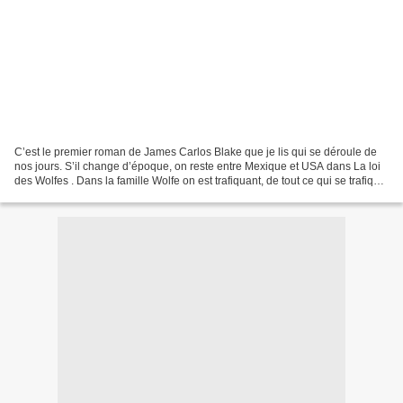
C’est le premier roman de James Carlos Blake que je lis qui se déroule de
nos jours. S’il change d’époque, on reste entre Mexique et USA dans La loi
des Wolfes . Dans la famille Wolfe on est trafiquant, de tout ce qui se trafique,
de père en fils, et...