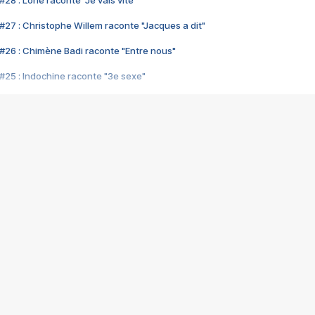
28 : Lorie raconte "Je vais vite"
#27 : Christophe Willem raconte "Jacques a dit"
#26 : Chimène Badi raconte "Entre nous"
#25 : Indochine raconte "3e sexe"
#24 : Zaho raconte "C'est chelou"
#23 : Patrick Bruel raconte "Au café des délices"
#22 : Kyo raconte "Le chemin"
#21 : Nolwenn Leroy raconte "Cassé"
#20 : Patrick Hernandez raconte "Born to be alive"
#19 : Lorie raconte "Près de moi"
#18 : Michael Jones raconte "A nos actes manqués" (avec Jean-Jacque
#17 : Khaled raconte "Aïcha"
#16 : Corneille raconte "Parce qu'on vient de loin"