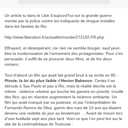
Un article lu dans le Libé d’aujourd’hui sur la grande guerre
menée par la police contre les trafiquants de drogue installés
dans les favelas de Rio.
http://www.liberation.fr/actualite/monde/272182.FR.php
Effrayant, et désespérant, car rien ne semble bouger, sauf peut-
être la modernisation de l’armement des protagonistes. Pour s’en
persuader, il suffit de se procurer deux films, et de lire deux
romans :
Tout d’abord un film qui avait fait grand bruit à sa sortie en 80 :
Pixote, la loi du plus faible
d’
Hector
Babenco
. Certes il se
déroule à Sao Paulo et pas à Rio, mais la réalité décrite est la
même : violence urbaine qui touche les gamins en priorité, trouille
des flics, qui en réaction augmentent la violence ambiante. Un
film qui avait marqué par sa justesse, et par l’interprétation de
Fernando Ramos da Silva, gamin des rues de 13 ans qui étaient
devenu une vedette du jour au lendemain … Avant de mourir lors
d’une fusillade sept ans plus tard. Voici ce que l’on peut lire sur le
site de la cinémathèque de Toulouse :