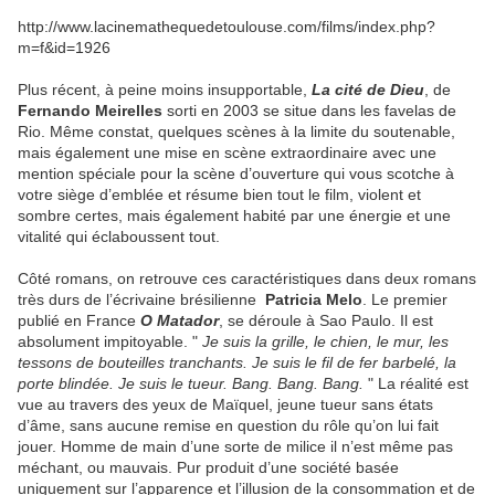
http://www.lacinemathequedetoulouse.com/films/index.php?
m=f&id=1926
Plus récent, à peine moins insupportable,
La cité de Dieu
, de
Fernando Meirelles
sorti en 2003 se situe dans les favelas de
Rio. Même constat, quelques scènes à la limite du soutenable,
mais également une mise en scène extraordinaire avec une
mention spéciale pour la scène d’ouverture qui vous scotche à
votre siège d’emblée et résume bien tout le film, violent et
sombre certes, mais également habité par une énergie et une
vitalité qui éclaboussent tout.
Côté romans, on retrouve ces caractéristiques dans deux romans
très durs de l’écrivaine brésilienne
Patricia Melo
. Le premier
publié en France
O Matador
, se déroule à Sao Paulo. Il est
absolument impitoyable. "
Je suis la grille, le chien, le mur, les
tessons de bouteilles tranchants. Je suis le fil de fer barbelé, la
porte blindée. Je suis le tueur. Bang. Bang. Bang.
" La réalité est
vue au travers des yeux de Maïquel, jeune tueur sans états
d’âme, sans aucune remise en question du rôle qu’on lui fait
jouer. Homme de main d’une sorte de milice il n’est même pas
méchant, ou mauvais. Pur produit d’une société basée
uniquement sur l’apparence et l’illusion de la consommation et de