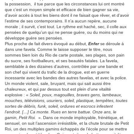
la possession,
il tue parce que les circonstances lui ont montré
que c’est un moyen simple et efficace de bien gagner sa vie,
d’avoir accès à tout les biens dont il ne faisait que rêver, et d’avoir
l’estime de ses contemporains. Il n’a aucun repère, aucune
morale ; il survit, c’est tout. Le rythme est haché, sec, il colle aux
pensées de quelqu’un qui ne pense guère, ou du moins qui ne
développe guère ses pensées.
Plus proche de fait divers évoqué au début,
Enfer
se déroule à
dans une favela. Comme le laisse supposer le titre, nous
sommes bien loin du Rio de carte postale, ses plages, son pain
du sucre, ses footballeurs, et ses beautés fatales. La favela,
semblable à des dizaines d’autres, contrôlée par une bande et
son chef qui vivent du trafic de la drogue, est en guerre
incessante avec les bandes des autres favelas, et avec la police.
Un monde violent, sale, bruyant, mais qui sait aussi être
chaleureux, et qui par dessus tout est plein d’une vitalité
explosive : «
Soleil, poux, magouilles, braves gens, lambeaux,
mouches, télévisions, usuriers, soleil, plastique, tempêtes, toutes
sortes de débris, funk, soleil, ordures et escrocs infestent
l’endroit. […] Ca monte. Rues en terre battue. Onze ans, le
gamin, Petit Roi.
». Dans ce monde impitoyable, frénétique, et
sensuel, on suit l’ascension irrésistible, et la chute brutale de Petit
Roi, un des multiples gamins échappés de l’école pour se mettre