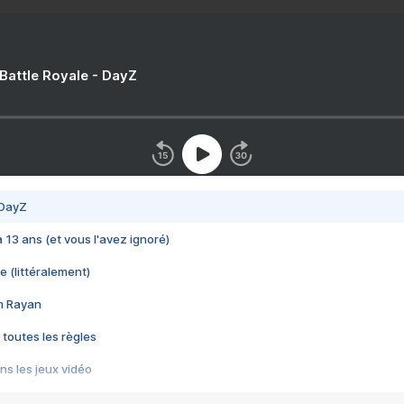
 Battle Royale - DayZ
 DayZ
 a 13 ans (et vous l'avez ignoré)
e (littéralement)
im Rayan
 toutes les règles
s les jeux vidéo
us choquant de Rockstar ? - Le scandale BULLY