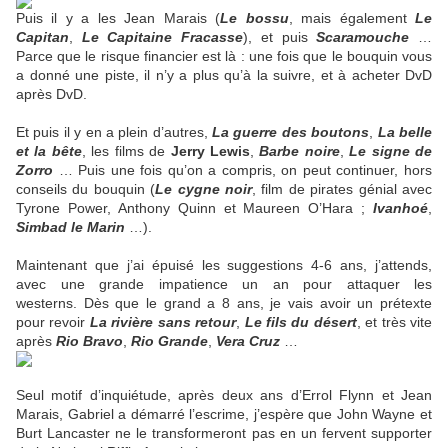
Puis il y a les Jean Marais (
Le bossu
, mais également
Le
Capitan
,
Le Capitaine Fracasse
), et puis
Scaramouche
…
Parce que le risque financier est là : une fois que le bouquin vous
a donné une piste, il n’y a plus qu’à la suivre, et à acheter DvD
après DvD.
Et puis il y en a plein d’autres,
La guerre des boutons
,
La belle
et la bête
, les films de
Jerry Lewis
,
Barbe noire
,
Le signe de
Zorro
… Puis une fois qu’on a compris, on peut continuer, hors
conseils du bouquin (
Le cygne noir
, film de pirates génial avec
Tyrone Power, Anthony Quinn et Maureen O’Hara ;
Ivanhoé
,
Simbad le Marin
…).
Maintenant que j’ai épuisé les suggestions 4-6 ans, j’attends,
avec une grande impatience un an pour attaquer les
westerns. Dès que le grand a 8 ans, je vais avoir un prétexte
pour revoir
La rivière sans retour
,
Le fils du désert
, et très vite
après
Rio Bravo
,
Rio Grande
,
Vera Cruz
…
Seul motif d’inquiétude, après deux ans d’Errol Flynn et Jean
Marais, Gabriel a démarré l’escrime, j’espère que John Wayne et
Burt Lancaster ne le transformeront pas en un fervent supporter