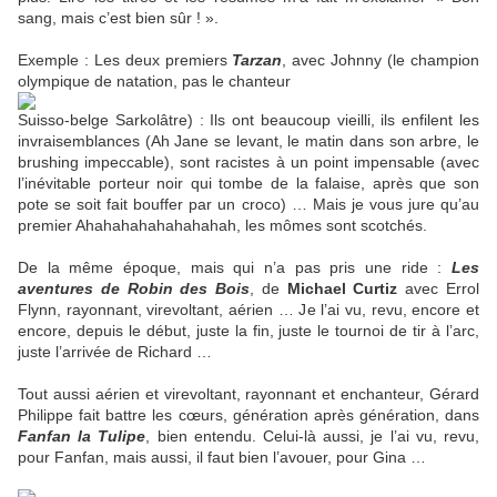
sang, mais c’est bien sûr ! ».
Exemple : Les deux premiers
Tarzan
, avec Johnny (le champion
olympique de natation, pas le chanteur
Suisso-belge Sarkolâtre) : Ils ont beaucoup vieilli, ils enfilent les
invraisemblances (Ah Jane se levant, le matin dans son arbre, le
brushing impeccable), sont racistes à un point impensable (avec
l’inévitable porteur noir qui tombe de la falaise, après que son
pote se soit fait bouffer par un croco) … Mais je vous jure qu’au
premier Ahahahahahahahahah, les mômes sont scotchés.
De la même époque, mais qui n’a pas pris une ride :
Les
aventures de Robin des Bois
, de
Michael Curtiz
avec Errol
Flynn, rayonnant, virevoltant, aérien … Je l’ai vu, revu, encore et
encore, depuis le début, juste la fin, juste le tournoi de tir à l’arc,
juste l’arrivée de Richard …
Tout aussi aérien et virevoltant, rayonnant et enchanteur, Gérard
Philippe fait battre les cœurs, génération après génération, dans
Fanfan la Tulipe
, bien entendu. Celui-là aussi, je l’ai vu, revu,
pour Fanfan, mais aussi, il faut bien l’avouer, pour Gina …