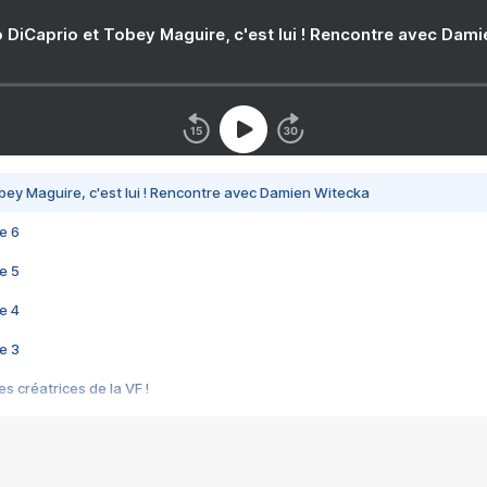
 DiCaprio et Tobey Maguire, c'est lui ! Rencontre avec Dam
bey Maguire, c'est lui ! Rencontre avec Damien Witecka
e 6
e 5
e 4
e 3
s créatrices de la VF !
e 2
e 1