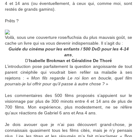
4 et 14 ans (ou éventuellement, à ceux qui, comme moi, sont
restés de grands gamins).
Prêts ?
Voilà, sous une couverture rose/fuchsia du plus mauvais goût, se
cache un livre qui va vous devenir indispensable. Il s’agit du :
Guide du cinéma pour les enfants / 500 DvD pour les 4-14
ans
,
D’
Isabelle Brokman et Géraldine De Thoré
L’introduction pose parfaitement la question angoissante de tout
parent cinéphile qui voudrait bien refiler sa maladie à ses
rejetons : «
Mon fils regarde Le roi lion en boucle, quel film
pourrais-je lui offrir pour qu’il passe à autre chose ?
»
Les commentaires des 500 films proposés s’appuient sur le
visionnage par plus de 300 minots entre 4 et 14 ans de plus de
700 films. Mon expérience, plus modestement, ne se réfère
qu’aux réactions de Gabriel 6 ans et Ana 4 ans.
Je dois avouer que je n’ai pas découvert grand-chose, je
connaissais quasiment tous les films cités, mais je n’y pensais
plus. Lire les titres et les résumés m’a fait m’exclamer « Bon