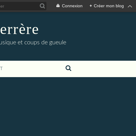
Connexion
+
Créer mon blog
errère
musique et coups de gueule
T