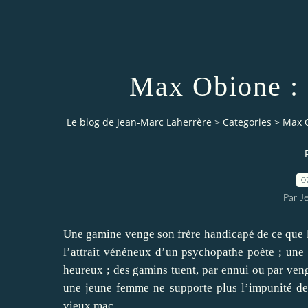
Max Obione : 
Le blog de Jean-Marc Laherrère
>
Categories
>
Max O
0
Par J
Une gamine venge son frère handicapé de ce que lu
l’attrait vénéneux d’un psychopathe poète ; une
heureux ; des gamins tuent, par ennui ou par ven
une jeune femme ne supporte plus l’impunité des 
vieux mac …