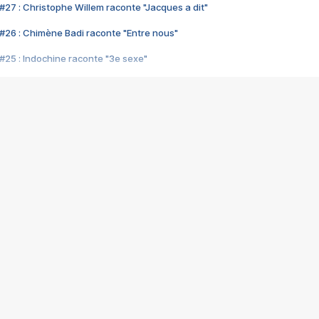
#27 : Christophe Willem raconte "Jacques a dit"
#26 : Chimène Badi raconte "Entre nous"
#25 : Indochine raconte "3e sexe"
#24 : Zaho raconte "C'est chelou"
#23 : Patrick Bruel raconte "Au café des délices"
#22 : Kyo raconte "Le chemin"
#21 : Nolwenn Leroy raconte "Cassé"
#20 : Patrick Hernandez raconte "Born to be alive"
#19 : Lorie raconte "Près de moi"
#18 : Michael Jones raconte "A nos actes manqués" (avec Jean-Jacque
#17 : Khaled raconte "Aïcha"
#16 : Corneille raconte "Parce qu'on vient de loin"
#15 : Indochine raconte "L'aventurier"