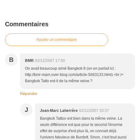
Commentaires
Ajouter un commentaire
B
BMR
02/12/2007 17:50
On avait beaucoup aimé Bangkok 8 (on en parlait ici :
http://bmr-mam.over-blog.com/article-5683133.html).<br />
Bangkok Tatto est-il de la même veine ?
Répondre
J
Jean-Marc Laherrère
02/12/2007 20:37
Bangkok Tattoo est bien dans la même veine. La
seule différence est que pour le second l'énorme
effet de surprise d'est plus là, on connait déjà
l'univers fabuleux de Burdett. Sinon, c'est tout aussi