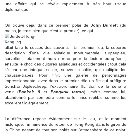
une affaire qui se révèle rapidement à très haut risque
diplomatique.
On trouve déjà, dans ce premier polar de
John Burdett
(du
moins, je crois bien que c’est le premier), ce qui
allait faire le succès des suivants : En premier lieu, la superbe
description d’une ville asiatique monumentale, surpeuplée,
survoltée, totalement hors norme pour le lecteur européen ;
ensuite le choc des cultures asiatiques et occidentales ; tout cela
lié par une intrigue solide, souvent insolite, qui multiplie les
chausse-trapes. Pour finir, une galerie de personnages
impressionnante, avec dans le premier rôle un flic qui préfigure
Sonchaï Jitpleecheep, l’extraordinaire flic thaï de la série à
venir (
Bankok 8
et
Bangkok tattoo
): métis comme lui,
abandonné par son père comme lui, incorruptible comme lui,
excellent flic également.
La différence repose évidemment sur le lieu, et le moment
historique, l’imminence du retour de Hong Kong dans le giron de
la Chine pesant de tout son poids sur l’atmosphère de ce polar.