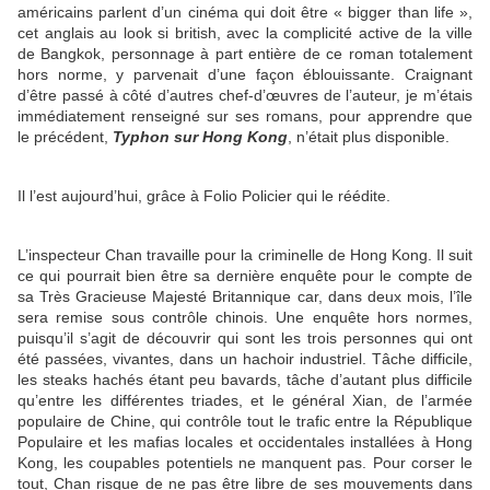
américains parlent d’un cinéma qui doit être « bigger than life »,
cet anglais au look si british, avec la complicité active de la ville
de Bangkok, personnage à part entière de ce roman totalement
hors norme, y parvenait d’une façon éblouissante. Craignant
d’être passé à côté d’autres chef-d’œuvres de l’auteur, je m’étais
immédiatement renseigné sur ses romans, pour apprendre que
le précédent,
Typhon sur Hong Kong
, n’était plus disponible.
Il l’est aujourd’hui, grâce à Folio Policier qui le réédite.
L’inspecteur Chan travaille pour la criminelle de Hong Kong. Il suit
ce qui pourrait bien être sa dernière enquête pour le compte de
sa Très Gracieuse Majesté Britannique car, dans deux mois, l’île
sera remise sous contrôle chinois. Une enquête hors normes,
puisqu’il s’agit de découvrir qui sont les trois personnes qui ont
été passées, vivantes, dans un hachoir industriel. Tâche difficile,
les steaks hachés étant peu bavards, tâche d’autant plus difficile
qu’entre les différentes triades, et le général Xian, de l’armée
populaire de Chine, qui contrôle tout le trafic entre la République
Populaire et les mafias locales et occidentales installées à Hong
Kong, les coupables potentiels ne manquent pas. Pour corser le
tout, Chan risque de ne pas être libre de ses mouvements dans