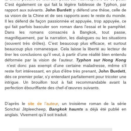
C’est également ce qui fait la légère faiblesse de Typhon, par
rapport aux suivants.
John Burdett
y défend une thèse, celle de
sa vision de la Chine et de ses rapports avec le reste du monde.
Il les défend de façon passionnée et appuyée, trop appuyée, ce
qui fait parfois basculer son roman dans l’essai et le pamphlet.
Dans les romans consacrés à Bangkok, tout passe,
magnifiquement, par la narration, les dialogues ou les situations
(souvent très drôles). C’est beaucoup plus efficace, et surtout
beaucoup plus romanesque. Cela laisse la liberté au lecteur de
tirer les conclusions qu’il veut, à partir d’une réalité bien entendu
déformée par la vision de l’auteur.
Typhon sur Hong Kong
n’est donc pas exempt d’une certaine maladresse, même s’il
reste fort intéressant, en plus d’être très prenant,
John Burdett
,
dès ce premier polar, s’y entendant parfaitement pour tricoter une
intrigue. Un brouillon tout à fait recommandable avant la
perfection ébouriffante des chef-d’œuvres suivants.
D’après le
site de l’auteur
, un troisième roman de la série
Sonchaï Jitpleecheep,
Bangkok haunts
a déjà été publié en
anglais. Vivement qu’il soit traduit.