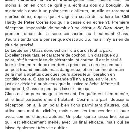
moins si on en croit ce qu’il y a écrit au dos du bouquin. Je
m’attendais donc à un polar venu d’ailleurs, un ailleurs rarement
représenté ici, depuis que Rivages a cessé de traduire les Cliff
Hardy de
Peter Corris
(ou qu’il a cessé d’en écrire ?). Première
déception, impossible de savoir où se déroule
Si Dieu dort
, le
premier roman de la série consacrée au Lieutenant Glass.
J’aurais tendance à penser que c’est aux US, mais il n’y a rien de
plus de précisé.
Le Lieutenant Glass donc est un flic à qui on fout la paix.
Excellent résultats, et caractère de cochon. Un classique du
polar, rétif à toute idée de hiérarchie, of course. Il est le seul à
faire le lien entre deux meurtres a priori sans rien de commun :
un petit truand minable mais dangereux, et un homme de main
de la mafia abattus quelques jours après leur libération en
conditionnelle. Glass se demande s’il n’y a pas, en ville, un
justicier décidé à punir ceux que la justice relâche. Même s’il
comprend, Glass ne peut pas laisser faire ça.
Glass est un personnage intéressant, l’enquête est bien menée,
et le final particulièrement haletant. Ceci mis à part, deuxième
déception, on a là un polar bien fichu parmi tant d’autres, qui,
utilise pas mal de clichés, mais sans les transcender ni jouer
avec, comme d’autres auteurs. Un polar qui se laisse lire, parce
qu’il est efficacement mené, avec un final efficace, mais qui se
laisse également très vite oublier.