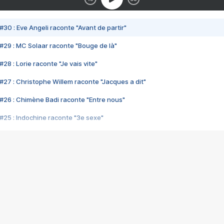
#30 : Eve Angeli raconte "Avant de partir"
#29 : MC Solaar raconte "Bouge de là"
28 : Lorie raconte "Je vais vite"
#27 : Christophe Willem raconte "Jacques a dit"
#26 : Chimène Badi raconte "Entre nous"
#25 : Indochine raconte "3e sexe"
#24 : Zaho raconte "C'est chelou"
#23 : Patrick Bruel raconte "Au café des délices"
#22 : Kyo raconte "Le chemin"
#21 : Nolwenn Leroy raconte "Cassé"
#20 : Patrick Hernandez raconte "Born to be alive"