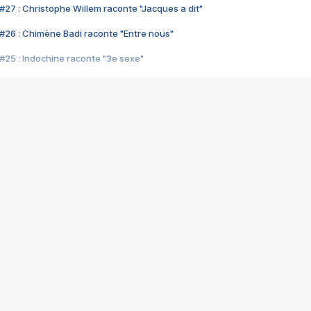
#27 : Christophe Willem raconte "Jacques a dit"
#26 : Chimène Badi raconte "Entre nous"
#25 : Indochine raconte "3e sexe"
#24 : Zaho raconte "C'est chelou"
#23 : Patrick Bruel raconte "Au café des délices"
#22 : Kyo raconte "Le chemin"
#21 : Nolwenn Leroy raconte "Cassé"
#20 : Patrick Hernandez raconte "Born to be alive"
#19 : Lorie raconte "Près de moi"
#18 : Michael Jones raconte "A nos actes manqués" (avec Jean-Jacque
#17 : Khaled raconte "Aïcha"
#16 : Corneille raconte "Parce qu'on vient de loin"
#15 : Indochine raconte "L'aventurier"