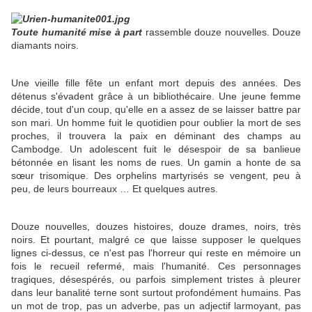
Toute humanité mise à part
rassemble douze nouvelles. Douze
diamants noirs.
Une vieille fille fête un enfant mort depuis des années. Des
détenus s'évadent grâce à un bibliothécaire. Une jeune femme
décide, tout d'un coup, qu'elle en a assez de se laisser battre par
son mari. Un homme fuit le quotidien pour oublier la mort de ses
proches, il trouvera la paix en déminant des champs au
Cambodge. Un adolescent fuit le désespoir de sa banlieue
bétonnée en lisant les noms de rues. Un gamin a honte de sa
sœur trisomique. Des orphelins martyrisés se vengent, peu à
peu, de leurs bourreaux … Et quelques autres.
Douze nouvelles, douzes histoires, douze drames, noirs, très
noirs. Et pourtant, malgré ce que laisse supposer le quelques
lignes ci-dessus, ce n'est pas l'horreur qui reste en mémoire un
fois le recueil refermé, mais l'humanité. Ces personnages
tragiques, désespérés, ou parfois simplement tristes à pleurer
dans leur banalité terne sont surtout profondément humains. Pas
un mot de trop, pas un adverbe, pas un adjectif larmoyant, pas