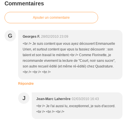
Commentaires
Ajouter un commentaire
G
Georges F.
28/02/2010 23:09
<br /> Je suis content que vous ayez découvert Emmanuelle
Urien, et surtout content que vpus la fassiez découvrir : son
talent et son travail le méritent.<br /> Comme Florinette, je
recommande vivement la lecture de "Court, noir sans sucre",
son autre recueil édité (et même ré-édité) chez Quadrature.
<br /> <br /> <br />
Répondre
J
Jean-Marc Laherrère
02/03/2010 16:43
<br /> Je l'ai aussi lu, exceptionnel, je suis d'accord.
<br /> <br /> <br />