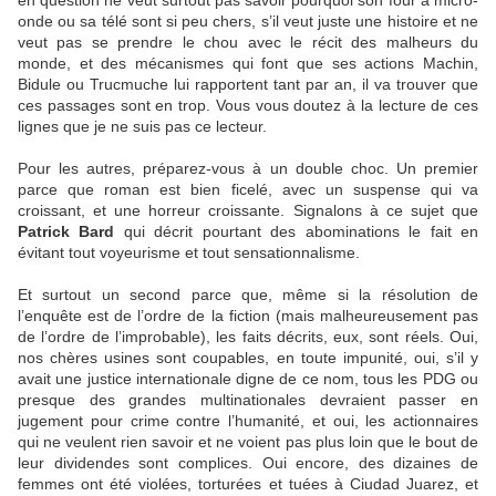
en question ne veut surtout pas savoir pourquoi son four à micro-
onde ou sa télé sont si peu chers, s’il veut juste une histoire et ne
veut pas se prendre le chou avec le récit des malheurs du
monde, et des mécanismes qui font que ses actions Machin,
Bidule ou Trucmuche lui rapportent tant par an, il va trouver que
ces passages sont en trop. Vous vous doutez à la lecture de ces
lignes que je ne suis pas ce lecteur.
Pour les autres, préparez-vous à un double choc. Un premier
parce que roman est bien ficelé, avec un suspense qui va
croissant, et une horreur croissante. Signalons à ce sujet que
Patrick Bard
qui décrit pourtant des abominations le fait en
évitant tout voyeurisme et tout sensationnalisme.
Et surtout un second parce que, même si la résolution de
l’enquête est de l’ordre de la fiction (mais malheureusement pas
de l’ordre de l’improbable), les faits décrits, eux, sont réels. Oui,
nos chères usines sont coupables, en toute impunité, oui, s’il y
avait une justice internationale digne de ce nom, tous les PDG ou
presque des grandes multinationales devraient passer en
jugement pour crime contre l’humanité, et oui, les actionnaires
qui ne veulent rien savoir et ne voient pas plus loin que le bout de
leur dividendes sont complices. Oui encore, des dizaines de
femmes ont été violées, torturées et tuées à Ciudad Juarez, et