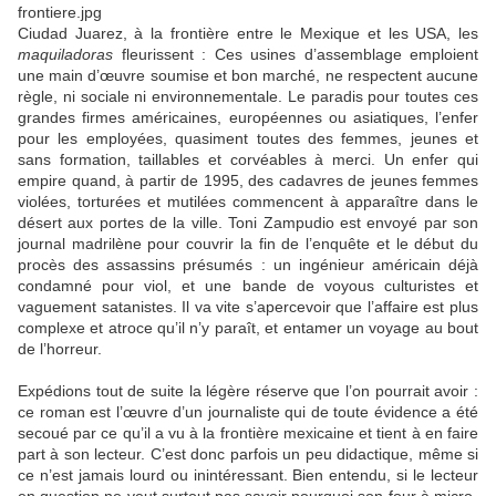
Ciudad Juarez, à la frontière entre le Mexique et les USA, les
maquiladoras
fleurissent : Ces usines d’assemblage emploient
une main d’œuvre soumise et bon marché, ne respectent aucune
règle, ni sociale ni environnementale. Le paradis pour toutes ces
grandes firmes américaines, européennes ou asiatiques, l’enfer
pour les employées, quasiment toutes des femmes, jeunes et
sans formation, taillables et corvéables à merci. Un enfer qui
empire quand, à partir de 1995, des cadavres de jeunes femmes
violées, torturées et mutilées commencent à apparaître dans le
désert aux portes de la ville. Toni Zampudio est envoyé par son
journal madrilène pour couvrir la fin de l’enquête et le début du
procès des assassins présumés : un ingénieur américain déjà
condamné pour viol, et une bande de voyous culturistes et
vaguement satanistes. Il va vite s’apercevoir que l’affaire est plus
complexe et atroce qu’il n’y paraît, et entamer un voyage au bout
de l’horreur.
Expédions tout de suite la légère réserve que l’on pourrait avoir :
ce roman est l’œuvre d’un journaliste qui de toute évidence a été
secoué par ce qu’il a vu à la frontière mexicaine et tient à en faire
part à son lecteur. C’est donc parfois un peu didactique, même si
ce n’est jamais lourd ou inintéressant. Bien entendu, si le lecteur