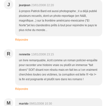
J
jeanjean
23/01/2008 22:20
à propos Patrick Bard est aussi photographe ; il a déjà publié
plusieurs recueils, dont un photo-reportage (en N&B,
magnifique...) sur la frontière américano-mexicaine ("El
Norte")et les clandestins prêts à tout pour rejoindre le pays le
plus riche du monde...
Répondre
R
rennette
13/01/2008 23:15
un livre remarquable, écrit comme un roman policier-enquête
pour raconter une histoire vraie ou plutôt un immense "fait
divers" SOIT disant non résolu mais en fait les a t on vraiment
cherchées toutes ces victimes, la corruption est telle !!! <br />
la fin est poignante et plutôt rare dans les romans !
Répondre
M
marido
09/01/2008 10:30