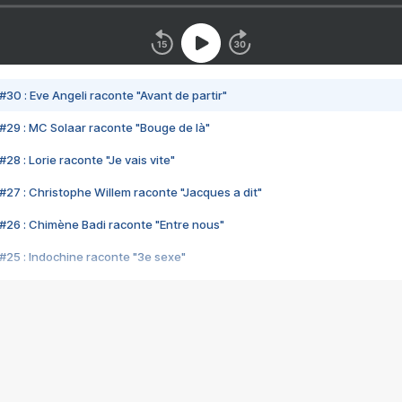
#30 : Eve Angeli raconte "Avant de partir"
#29 : MC Solaar raconte "Bouge de là"
28 : Lorie raconte "Je vais vite"
#27 : Christophe Willem raconte "Jacques a dit"
#26 : Chimène Badi raconte "Entre nous"
#25 : Indochine raconte "3e sexe"
#24 : Zaho raconte "C'est chelou"
#23 : Patrick Bruel raconte "Au café des délices"
#22 : Kyo raconte "Le chemin"
#21 : Nolwenn Leroy raconte "Cassé"