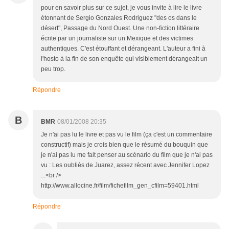
pour en savoir plus sur ce sujet, je vous invite à lire le livre
étonnant de Sergio Gonzales Rodriguez "des os dans le
désert", Passage du Nord Ouest. Une non-fiction littéraire
écrite par un journaliste sur un Mexique et des victimes
authentiques. C'est étouffant et dérangeant. L'auteur a fini à
l'hosto à la fin de son enquête qui visiblement dérangeait un
peu trop.
Répondre
B
BMR
08/01/2008 20:35
Je n'ai pas lu le livre et pas vu le film (ça c'est un commentaire
constructif) mais je crois bien que le résumé du bouquin que
je n'ai pas lu me fait penser au scénario du film que je n'ai pas
vu : Les oubliés de Juarez, assez récent avec Jennifer Lopez
...<br />
http://www.allocine.fr/film/fichefilm_gen_cfilm=59401.html
Répondre