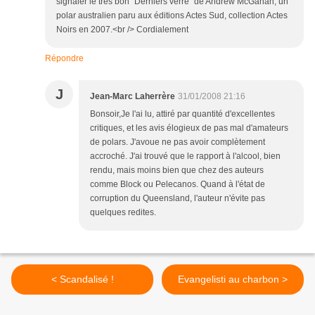
signaler le très bon "Derniers verre" de Andrew McGahan, un
polar australien paru aux éditions Actes Sud, collection Actes
Noirs en 2007.<br /> Cordialement
Répondre
J
Jean-Marc Laherrère
31/01/2008 21:16
Bonsoir,Je l'ai lu, attiré par quantité d'excellentes
critiques, et les avis élogieux de pas mal d'amateurs
de polars. J'avoue ne pas avoir complètement
accroché. J'ai trouvé que le rapport à l'alcool, bien
rendu, mais moins bien que chez des auteurs
comme Block ou Pelecanos. Quand à l'état de
corruption du Queensland, l'auteur n'évite pas
quelques redites.
< Scandalisé !
Evangelisti au charbon >