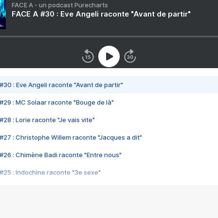
FACE A - un podcast Purecharts
FACE A #30 : Eve Angeli raconte "Avant de partir"
#30 : Eve Angeli raconte "Avant de partir"
#29 : MC Solaar raconte "Bouge de là"
28 : Lorie raconte "Je vais vite"
#27 : Christophe Willem raconte "Jacques a dit"
#26 : Chimène Badi raconte "Entre nous"
#25 : Indochine raconte "3e sexe"
#24 : Zaho raconte "C'est chelou"
#23 : Patrick Bruel raconte "Au café des délices"