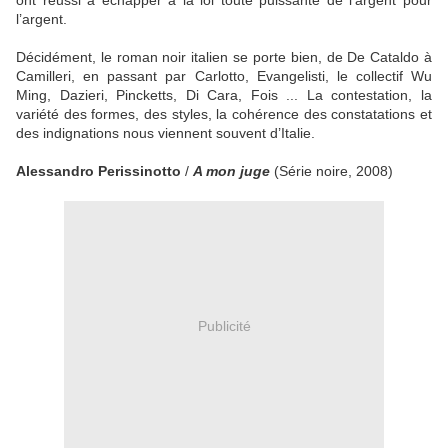
ont réussi à échapper à la loi toute puissante de l’argent pour
l’argent.
Décidément, le roman noir italien se porte bien, de De Cataldo à
Camilleri, en passant par Carlotto, Evangelisti, le collectif Wu
Ming, Dazieri, Pincketts, Di Cara, Fois ... La contestation, la
variété des formes, des styles, la cohérence des constatations et
des indignations nous viennent souvent d’Italie.
Alessandro Perissinotto
/
A mon juge
(Série noire, 2008)
Publicité