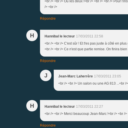
<br /> <br /> Ou les deux !<br /> <br /> <br /> Pour l'i
/> <br />
Répondre
H
Hannibal le lecteur
17/03/2011 22:58
<br /> <br /> C'est sûr ! Et t'es pas juste à côté en plus
<br /> <br /> Ce n'est que partie remise. On finira bien 
Répondre
J
Jean-Marc Laherrère
17/03/2011 23:05
<br /> <br /> Un salon ou une AG 813 ...<br /> 
H
Hannibal le lecteur
17/03/2011 22:27
<br /> <br /> Merci beaucoup Jean-Marc !<br /> <br /> 
Répondre