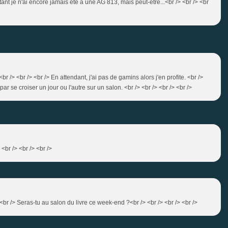
nstant je n'ai encore jamais été à une AG 813, mais peut-être...<br /> <br /> <br
.<br /> <br /> <br /> En attendant, j'ai pas de gamins alors j'en profite. <br />
par se croiser un jour ou l'autre sur un salon. <br /> <br /> <br /> <br />
<br /> <br /> <br />
<br /> Seras-tu au salon du livre ce week-end ?<br /> <br /> <br /> <br />