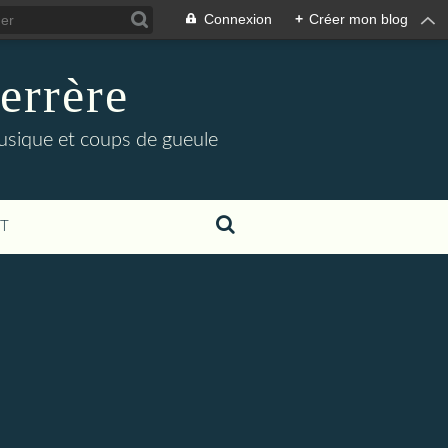
Connexion
+
Créer mon blog
errère
musique et coups de gueule
T