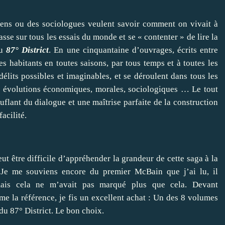
riens ou des sociologues veulent savoir comment on vivait à
sse sur tous les essais du monde et se « contenter » de lire la
du
87° District
. En une cinquantaine d’ouvrages, écrits entre
 ses habitants en toutes saisons, par tous temps et à toutes les
élits possibles et imaginables, et se déroulent dans tous les
es évolutions économiques, morales, sociologiques … Le tout
flant du dialogue et une maîtrise parfaite de la construction
acilité.
eut être difficile d’appréhender la grandeur de cette saga à la
. Je me souviens encore du premier McBain que j’ai lu, il
mais cela ne m’avait pas marqué plus que cela. Devant
e la référence, je fis un excellent achat : Un des 8 volumes
du 87° District. Le bon choix.