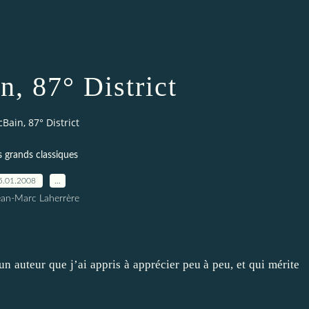
, 87° District
Bain, 87° District
s grands classiques
5.01.2008
…
ean-Marc Laherrère
’un auteur que j’ai appris à apprécier peu à peu, et qui mérite