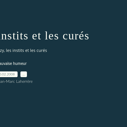
nstits et les curés
y, les instits et les curés
uvaise humeur
0.02.2008
…
ean-Marc Laherrère
…