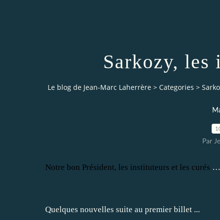
Sarkozy, les i
Le blog de Jean-Marc Laherrère
>
Categories
>
Sarkoz
Ma
1
Par J
Notre bon Président, les instituteurs et les curés
Quelques nouvelles suite au premier billet ...