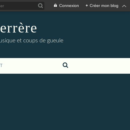
Connexion
+
Créer mon blog
errère
musique et coups de gueule
T