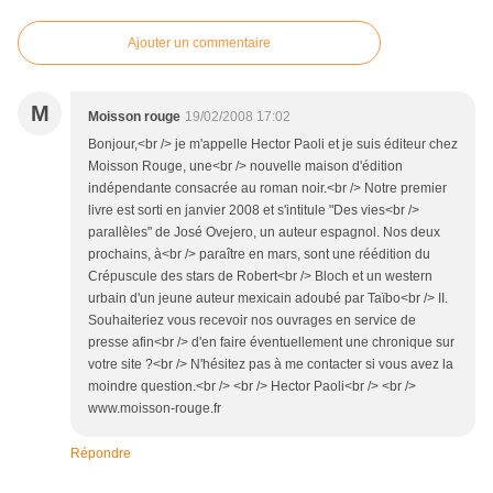
Ajouter un commentaire
M
Moisson rouge
19/02/2008 17:02
Bonjour,<br /> je m'appelle Hector Paoli et je suis éditeur chez
Moisson Rouge, une<br /> nouvelle maison d'édition
indépendante consacrée au roman noir.<br /> Notre premier
livre est sorti en janvier 2008 et s'intitule "Des vies<br />
parallèles" de José Ovejero, un auteur espagnol. Nos deux
prochains, à<br /> paraître en mars, sont une réédition du
Crépuscule des stars de Robert<br /> Bloch et un western
urbain d'un jeune auteur mexicain adoubé par Taïbo<br /> II.
Souhaiteriez vous recevoir nos ouvrages en service de
presse afin<br /> d'en faire éventuellement une chronique sur
votre site ?<br /> N'hésitez pas à me contacter si vous avez la
moindre question.<br /> <br /> Hector Paoli<br /> <br />
www.moisson-rouge.fr
Répondre