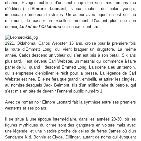
chance, Rivages publient d’un seul coup d’un seul trois romans (ou
rééditions) d’
Elmore Leonard
, vieux routier du polar yanqui,
impeccable tricoteur d’histoires. Un auteur avec lequel on est sûr, au
minimum, de passer un excellent moment. D’autant plus que son
dernier,
Le kid de l’Oklahoma
est un excellent cru.
1921, Oklahoma. Carlos Webster, 15 ans, croise pour la première fois
la route d’Emmett Long, qui vient braquer un drugstore. La même
année, Carlos descend un voleur qui s’en est pris à son bétail. Six ans
plus tard, il est devenu Carl Webster, un marshal qui commence à faire
parler de lui, quand il descend Emmett Long. La scène a eu un témoin,
qui s’empresse d’enjoliver le récit pour la presse. La légende de Carl
Webster est née. Elle ne fera que grandir, embellir, et attirer les cinglés,
au nombre desquels Jack Belmont, fils d’un millionnaire du pétrole, qui
s’est mis en tête de devenir l’ennemi public numéro 1.
Avec ce roman noir Elmore Leonard fait la synthèse entre ses premiers
westerns et ses polars.
Il se situe à une époque intermédiaire, dans les années 20-30, où les
figures mythiques du crime sont des gangsters en voiture mais avec
une légende, et une histoire proche de celles de frères James où d’un
Sundance Kid. Bonnie et Clyde, Dillinger, autant de noms qui évoquent