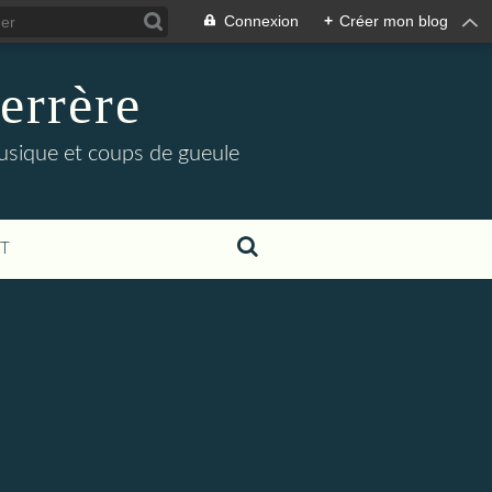
Connexion
+
Créer mon blog
errère
musique et coups de gueule
T