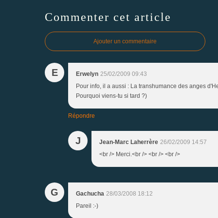
Commenter cet article
Ajouter un commentaire
E
Erwelyn
25/02/2009 09:43
Pour info, il a aussi : La transhumance des anges d'H
Pourquoi viens-tu si tard ?)
Répondre
J
Jean-Marc Laherrère
26/02/2009 14:57
<br /> Merci.<br /> <br /> <br />
G
Gachucha
28/03/2008 18:12
Pareil :-)