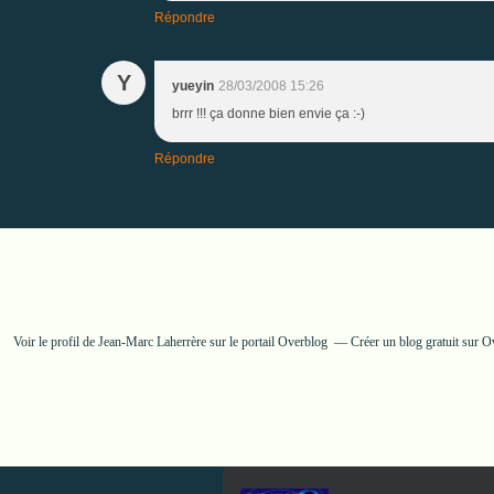
Répondre
Y
yueyin
28/03/2008 15:26
brrr !!! ça donne bien envie ça :-)
Répondre
Voir le profil de
Jean-Marc Laherrère
sur le portail Overblog
Créer un blog gratuit sur O