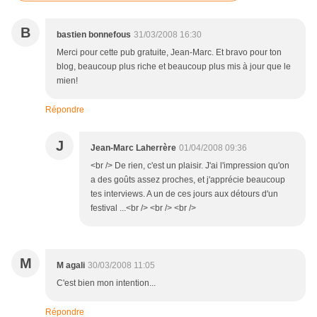
B
bastien bonnefous
31/03/2008 16:30
Merci pour cette pub gratuite, Jean-Marc. Et bravo pour ton
blog, beaucoup plus riche et beaucoup plus mis à jour que le
mien!
Répondre
J
Jean-Marc Laherrère
01/04/2008 09:36
<br /> De rien, c'est un plaisir. J'ai l'impression qu'on
a des goûts assez proches, et j'apprécie beaucoup
tes interviews. A un de ces jours aux détours d'un
festival ...<br /> <br /> <br />
M
M agali
30/03/2008 11:05
C'est bien mon intention...
Répondre