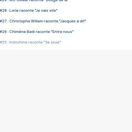
28 : Lorie raconte "Je vais vite"
#27 : Christophe Willem raconte "Jacques a dit"
#26 : Chimène Badi raconte "Entre nous"
#25 : Indochine raconte "3e sexe"
#24 : Zaho raconte "C'est chelou"
#23 : Patrick Bruel raconte "Au café des délices"
#22 : Kyo raconte "Le chemin"
#21 : Nolwenn Leroy raconte "Cassé"
#20 : Patrick Hernandez raconte "Born to be alive"
#19 : Lorie raconte "Près de moi"
#18 : Michael Jones raconte "A nos actes manqués" (avec Jean-Jacque
#17 : Khaled raconte "Aïcha"