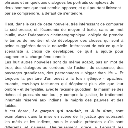
phrases et en quelques dialogues les portraits complexes de
deux hommes que tout semble opposer, et qui pourtant finissent
par se comprendre, à défaut de s’entendre.
Il est, dans le cas de cette nouvelle, très intéressant de comparer
la sécheresse, et l’économie de moyen d texte, sans un mot
inutile, avec l’adaptation cinématographique, obligée de prendre
le temps de montrer et de développer des choses qui sont à
peine suggérées dans la nouvelle. Intéressant de voir ce que le
scénariste a choisi de développer, ce qu’il a ajouté pour
augmenter la charge émotionnelle …
Les huit autres nouvelles sont du même acabit, pas un mot de
trop, des dialogues au cordeau, de l’action, du suspense, des
paysages grandioses, des personnages « bigger than life ». Et
toujours la peinture d’un ouest à la fois mythique - apaches,
truands, cow-boys taciturnes qui dégainent plus vite que leur
ombre - et démystifié, avec le racisme quotidien, la mainmise des
riches et puissants sur tout, y compris la justice, le traitement
inhumain réservé aux indiens, le mépris des pauvres et des
faibles.
A cet égard,
Le garçon qui souriait
, et
A la dure
, sont
exemplaires dans la mise en scène de l’injustice que subissent
les métis et les indiens, sous le double prétextes qu’ils sont
différents et pauvres. Heureusement, grâce à Leonard les