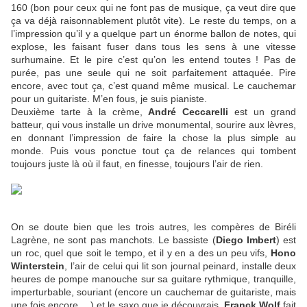
160 (bon pour ceux qui ne font pas de musique, ça veut dire que
ça va déjà raisonnablement plutôt vite). Le reste du temps, on a
l’impression qu’il y a quelque part un énorme ballon de notes, qui
explose, les faisant fuser dans tous les sens à une vitesse
surhumaine. Et le pire c’est qu’on les entend toutes ! Pas de
purée, pas une seule qui ne soit parfaitement attaquée. Pire
encore, avec tout ça, c’est quand même musical. Le cauchemar
pour un guitariste. M’en fous, je suis pianiste.
Deuxième tarte à la crème,
André Ceccarelli
est un grand
batteur, qui vous installe un drive monumental, sourire aux lèvres,
en donnant l’impression de faire la chose la plus simple au
monde. Puis vous ponctue tout ça de relances qui tombent
toujours juste là où il faut, en finesse, toujours l’air de rien.
On se doute bien que les trois autres, les compères de Biréli
Lagrène, ne sont pas manchots. Le bassiste (
Diego Imbert
) est
un roc, quel que soit le tempo, et il y en a des un peu vifs,
Hono
Winterstein
, l’air de celui qui lit son journal peinard, installe deux
heures de pompe manouche sur sa guitare rythmique, tranquille,
imperturbable, souriant (encore un cauchemar de guitariste, mais
une fois encore …) et le saxo que je découvrais,
Franck Wolf
fait