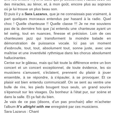
des miracles, au ténor, et, à mon goût, encore plus au soprano
où je lui trouve un plus beau son.
Et puis il y a
Sara Lazarus
, que je ne connaissais pas vraiment, à
part quelques morceaux entendus par hasard à la radio. Quel
choc ! Quelle chanteuse !! Quelle classe !!! Je ne me souviens
pas de la dernière fois que j’ai entendu une chanteuse ayant un
tel swing, tout en nuances, finesse et précision. Loin de ces
chanteuses jazz qui transforment la moindre balade en
démonstration de puissance vocale. Ici pas un moment
d’esbroufe, tout, tout, absolument tout, sonne juste, avec une
maîtrise et une inventivité rythmique dans les chorus absolument
hallucinantes.
Cerise sur le gâteau, mais qui fait toute la différence entre un bon
concert et un concert exceptionnel, de toute évidence, les six
musiciens s’amusent, s’éclatent, prennent du plaisir à jouer
ensemble, à se répondre, à s’épauler, à se provoquer. Et ce
plaisir est bien entendu communicatif. On se sent au ventre une
bulle de rire, les pieds bougent tous seuls, un grand sourire
s’épanouit sur les visages. Du bonheur à l’état pur, sur scène et
dans la salle. Et ça fait du bien.
Je vais de ce pas (disons, d’un pas prochain) aller m’acheter
l’album
It’s allright with me
enregistré par ces musiciens.
Sara Lazarus : Chant