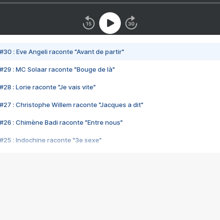
#30 : Eve Angeli raconte "Avant de partir"
#29 : MC Solaar raconte "Bouge de là"
28 : Lorie raconte "Je vais vite"
#27 : Christophe Willem raconte "Jacques a dit"
#26 : Chimène Badi raconte "Entre nous"
#25 : Indochine raconte "3e sexe"
#24 : Zaho raconte "C'est chelou"
#23 : Patrick Bruel raconte "Au café des délices"
#22 : Kyo raconte "Le chemin"
#21 : Nolwenn Leroy raconte "Cassé"