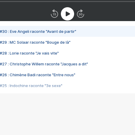
#30 : Eve Angeli raconte "Avant de partir"
#29 : MC Solaar raconte "Bouge de là"
28 : Lorie raconte "Je vais vite"
#27 : Christophe Willem raconte "Jacques a dit"
#26 : Chimène Badi raconte "Entre nous"
#25 : Indochine raconte "3e sexe"
#24 : Zaho raconte "C'est chelou"
#23 : Patrick Bruel raconte "Au café des délices"
#22 : Kyo raconte "Le chemin"
#21 : Nolwenn Leroy raconte "Cassé"