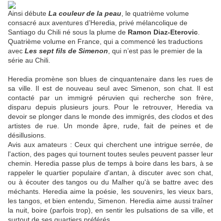
Ainsi débute
La couleur de la peau
, le quatrième volume
consacré aux aventures d’Heredia, privé mélancolique de
Santiago du Chili né sous la plume de
Ramon Diaz-Eterovic
.
Quatrième volume en France, qui a commencé les traductions
avec
Les sept fils de Simenon
, qui n’est pas le premier de la
série au Chili.
Heredia promène son blues de cinquantenaire dans les rues de
sa ville. Il est de nouveau seul avec Simenon, son chat. Il est
contacté par un immigré péruvien qui recherche son frère,
disparu depuis plusieurs jours. Pour le retrouver, Heredia va
devoir se plonger dans le monde des immigrés, des clodos et des
artistes de rue. Un monde âpre, rude, fait de peines et de
désillusions.
Avis aux amateurs : Ceux qui cherchent une intrigue serrée, de
l'action, des pages qui tournent toutes seules peuvent passer leur
chemin. Heredia passe plus de temps à boire dans les bars, à se
rappeler le quartier populaire d'antan, à discuter avec son chat,
ou à écouter des tangos ou du Malher qu'à se battre avec des
méchants. Heredia aime la poésie, les souvenirs, les vieux bars,
les tangos, et bien entendu, Simenon. Heredia aime aussi traîner
la nuit, boire (parfois trop), en sentir les pulsations de sa ville, et
surtout de ses quartiers préférés.