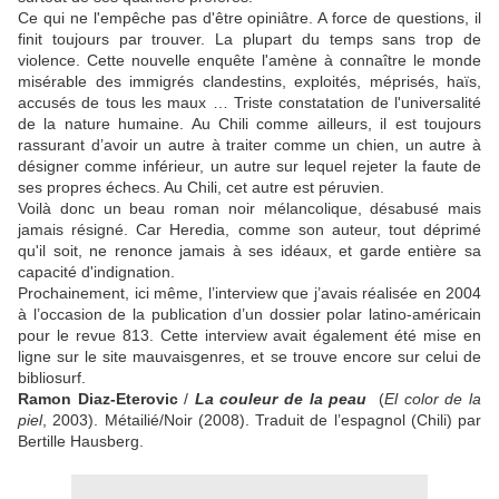
Ce qui ne l'empêche pas d'être opiniâtre. A force de questions, il
finit toujours par trouver. La plupart du temps sans trop de
violence. Cette nouvelle enquête l'amène à connaître le monde
misérable des immigrés clandestins, exploités, méprisés, haïs,
accusés de tous les maux … Triste constatation de l'universalité
de la nature humaine. Au Chili comme ailleurs, il est toujours
rassurant d’avoir un autre à traiter comme un chien, un autre à
désigner comme inférieur, un autre sur lequel rejeter la faute de
ses propres échecs. Au Chili, cet autre est péruvien.
Voilà donc un beau roman noir mélancolique, désabusé mais
jamais résigné. Car Heredia, comme son auteur, tout déprimé
qu'il soit, ne renonce jamais à ses idéaux, et garde entière sa
capacité d'indignation.
Prochainement, ici même, l’interview que j’avais réalisée en 2004
à l’occasion de la publication d’un dossier polar latino-américain
pour le revue 813. Cette interview avait également été mise en
ligne sur le site mauvaisgenres, et se trouve encore sur celui de
bibliosurf.
Ramon Diaz-Eterovic
/
La couleur de la peau
(
El color de la
piel
, 2003). Métailié/Noir (2008). Traduit de l’espagnol (Chili) par
Bertille Hausberg.