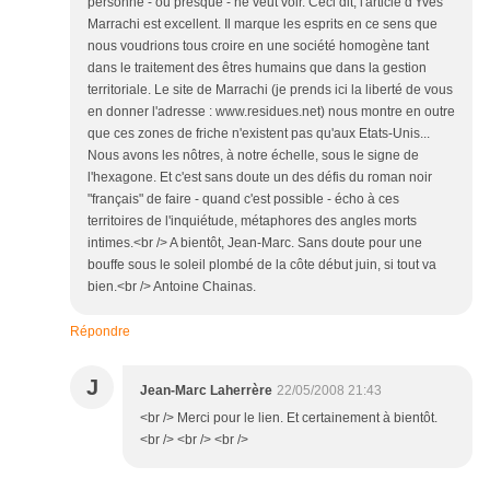
personne - ou presque - ne veut voir. Ceci dit, l'article d'Yves
Marrachi est excellent. Il marque les esprits en ce sens que
nous voudrions tous croire en une société homogène tant
dans le traitement des êtres humains que dans la gestion
territoriale. Le site de Marrachi (je prends ici la liberté de vous
en donner l'adresse : www.residues.net) nous montre en outre
que ces zones de friche n'existent pas qu'aux Etats-Unis...
Nous avons les nôtres, à notre échelle, sous le signe de
l'hexagone. Et c'est sans doute un des défis du roman noir
"français" de faire - quand c'est possible - écho à ces
territoires de l'inquiétude, métaphores des angles morts
intimes.<br /> A bientôt, Jean-Marc. Sans doute pour une
bouffe sous le soleil plombé de la côte début juin, si tout va
bien.<br /> Antoine Chainas.
Répondre
J
Jean-Marc Laherrère
22/05/2008 21:43
<br /> Merci pour le lien. Et certainement à bientôt.
<br /> <br /> <br />