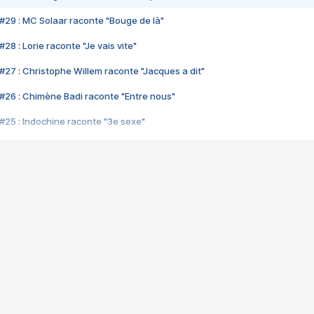
#29 : MC Solaar raconte "Bouge de là"
28 : Lorie raconte "Je vais vite"
#27 : Christophe Willem raconte "Jacques a dit"
#26 : Chimène Badi raconte "Entre nous"
#25 : Indochine raconte "3e sexe"
#24 : Zaho raconte "C'est chelou"
#23 : Patrick Bruel raconte "Au café des délices"
#22 : Kyo raconte "Le chemin"
#21 : Nolwenn Leroy raconte "Cassé"
#20 : Patrick Hernandez raconte "Born to be alive"
#19 : Lorie raconte "Près de moi"
#18 : Michael Jones raconte "A nos actes manqués" (avec Jean-Jacque