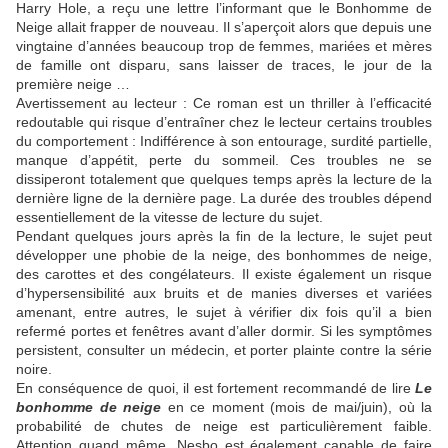
Harry Hole, a reçu une lettre l’informant que le Bonhomme de
Neige allait frapper de nouveau. Il s’aperçoit alors que depuis une
vingtaine d’années beaucoup trop de femmes, mariées et mères
de famille ont disparu, sans laisser de traces, le jour de la
première neige …
Avertissement au lecteur : Ce roman est un thriller à l’efficacité
redoutable qui risque d’entraîner chez le lecteur certains troubles
du comportement : Indifférence à son entourage, surdité partielle,
manque d’appétit, perte du sommeil. Ces troubles ne se
dissiperont totalement que quelques temps après la lecture de la
dernière ligne de la dernière page. La durée des troubles dépend
essentiellement de la vitesse de lecture du sujet.
Pendant quelques jours après la fin de la lecture, le sujet peut
développer une phobie de la neige, des bonhommes de neige,
des carottes et des congélateurs. Il existe également un risque
d’hypersensibilité aux bruits et de manies diverses et variées
amenant, entre autres, le sujet à vérifier dix fois qu’il a bien
refermé portes et fenêtres avant d’aller dormir. Si les symptômes
persistent, consulter un médecin, et porter plainte contre la série
noire.
En conséquence de quoi, il est fortement recommandé de lire
Le
bonhomme de neige
en ce moment (mois de mai/juin), où la
probabilité de chutes de neige est particulièrement faible.
Attention quand même, Nesbo est également capable de faire