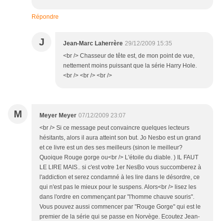
Répondre
J
Jean-Marc Laherrère
29/12/2009 15:35
<br /> Chasseur de tête est, de mon point de vue,
nettement moins puissant que la série Harry Hole.
<br /> <br /> <br />
M
Meyer Meyer
07/12/2009 23:07
<br /> Si ce message peut convaincre quelques lecteurs
hésitants, alors il aura atteint son but. Jo Nesbo est un grand
et ce livre est un des ses meilleurs (sinon le meilleur?
Quoique Rouge gorge ou<br /> L'étoile du diable. ) IL FAUT
LE LIRE MAIS.. si c'est votre 1er NesBo vous succomberez à
l'addiction et serez condamné à les lire dans le désordre, ce
qui n'est pas le mieux pour le suspens. Alors<br /> lisez les
dans l'ordre en commençant par "l'homme chauve souris".
Vous pouvez aussi commencer par "Rouge Gorge" qui est le
premier de la série qui se passe en Norvège. Ecoutez Jean-