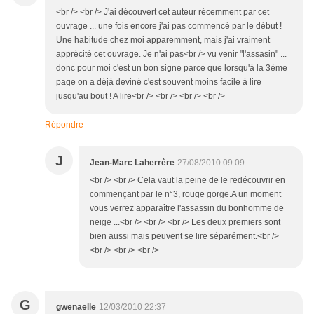
<br /> <br /> J'ai découvert cet auteur récemment par cet
ouvrage ... une fois encore j'ai pas commencé par le début !
Une habitude chez moi apparemment, mais j'ai vraiment
apprécité cet ouvrage. Je n'ai pas<br /> vu venir "l'assasin" ...
donc pour moi c'est un bon signe parce que lorsqu'à la 3ème
page on a déjà deviné c'est souvent moins facile à lire
jusqu'au bout ! A lire<br /> <br /> <br /> <br />
Répondre
J
Jean-Marc Laherrère
27/08/2010 09:09
<br /> <br /> Cela vaut la peine de le redécouvrir en
commençant par le n°3, rouge gorge.A un moment
vous verrez apparaître l'assassin du bonhomme de
neige ...<br /> <br /> <br /> Les deux premiers sont
bien aussi mais peuvent se lire séparément.<br />
<br /> <br /> <br />
G
gwenaelle
12/03/2010 22:37