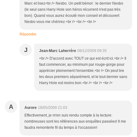
Marc et lisez<br /> Nesbo. Un petit bémol : le dernier Nesbo
(le seul sans Harry Hole son héros récurrent n'est pas très
bon). Quand vous aurez écouté mon conseil et découvert
Nesbo vous me chérirez.<br /> <br /> <br />
Répondre
J
Jean-Marc Laherrère
08/12/2009 09:35
<br /> D'accord avec TOUT ce qui est écrit ici.<br /> Il
faut commencer, au minimum par rouge-gorge pour
apprécier pleinement l'ensemble.<br /> On peut lire
les deux premiers séparément, et le tout dernier sans
Harry Hole est moins bon.<br /> <br /> <br />
A
Aurore
18/05/2009 21:03
Effectivement, je m'en suis rendu compte à la lecture:
nombreuses sont les références aux enquêtes passées! Il me
faudra remonterle fil du temps à l'occassion!