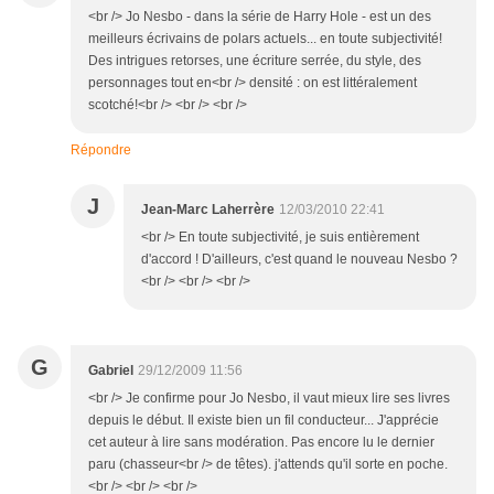
<br /> Jo Nesbo - dans la série de Harry Hole - est un des
meilleurs écrivains de polars actuels... en toute subjectivité!
Des intrigues retorses, une écriture serrée, du style, des
personnages tout en<br /> densité : on est littéralement
scotché!<br /> <br /> <br />
Répondre
J
Jean-Marc Laherrère
12/03/2010 22:41
<br /> En toute subjectivité, je suis entièrement
d'accord ! D'ailleurs, c'est quand le nouveau Nesbo ?
<br /> <br /> <br />
G
Gabriel
29/12/2009 11:56
<br /> Je confirme pour Jo Nesbo, il vaut mieux lire ses livres
depuis le début. Il existe bien un fil conducteur... J'apprécie
cet auteur à lire sans modération. Pas encore lu le dernier
paru (chasseur<br /> de têtes). j'attends qu'il sorte en poche.
<br /> <br /> <br />