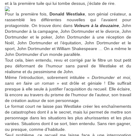
et à la première tuile qui lui tombe dessus, j’éclate de rire.
Pour la première fois,
Donald Westlake
, son génial créateur, a
rassemblé les différentes nouvelles qui l’avaient pour
protagoniste. On trouve donc dans
Voleurs à la douzaine
, John
Dortmunder à la campagne, John Dortmunder et le divorce, John
Dortmunder et le poker, John Dortmunder à une réception de
Noël, John Dortmunder et l’équitation, John Dortmunder et le
sport, John Dortmunder et William Shakespeare … On a même le
John Dortmunder d’un monde parallèle.
Tout cela, bien entendu, revu et corrigé par le filtre un tout petit
peu déformant de l’humour sans pareil de Westlake et du
réalisme et du pessimisme de John.
Même l’introduction, sobrement intitulée «
Dortmunder et moi,
sans en faire un roman
» est drôle et géniale ! Elle suffirait
presque à elle seule à justifier l’acquisition du recueil. Elle éclaire,
là encore au travers du prisme de l’humour de l’auteur, son travail
de création autour de son personnage.
Le format court ne laisse pas Westlake créer les enchaînements
de catastrophes dont il a le secret, mais lui permet de mettre son
personnage dans les situations les plus ahurissantes et les plus
variées. Situations dont il se sort, bien entendu. Sans rien gagner,
ou presque, comme d’habitude.
Seul problème, ce recueil me laisse face à une interrogation