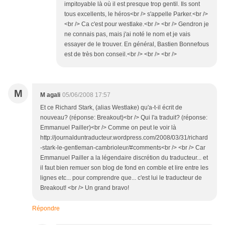
impitoyable là où il est presque trop gentil. Ils sont
tous excellents, le héros<br /> s'appelle Parker.<br />
<br /> Ca c'est pour westlake.<br /> <br /> Gendron je
ne connais pas, mais j'ai noté le nom et je vais
essayer de le trouver. En général, Bastien Bonnefous
est de très bon conseil.<br /> <br /> <br />
M
M agali
05/06/2008 17:57
Et ce Richard Stark, (alias Westlake) qu'a-t-il écrit de
nouveau? (réponse: Breakout)<br /> Qui l'a traduit? (réponse:
Emmanuel Pailler)<br /> Comme on peut le voir là
http://journalduntraducteur.wordpress.com/2008/03/31/richard
-stark-le-gentleman-cambrioleur/#comments<br /> <br /> Car
Emmanuel Pailler a la légendaire discrétion du traducteur... et
il faut bien remuer son blog de fond en comble et lire entre les
lignes etc... pour comprendre que... c'est lui le traducteur de
Breakout! <br /> Un grand bravo!
Répondre