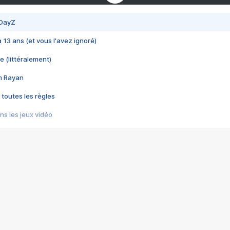
 DayZ
 a 13 ans (et vous l'avez ignoré)
e (littéralement)
im Rayan
 toutes les règles
s les jeux vidéo
us choquant de Rockstar ? - Le scandale BULLY
e plus moche de Steam
du RÊVE tourne au CAUCHEMAR
pendant 8 heures
it… à tort
umiliés par un jeu vidéo