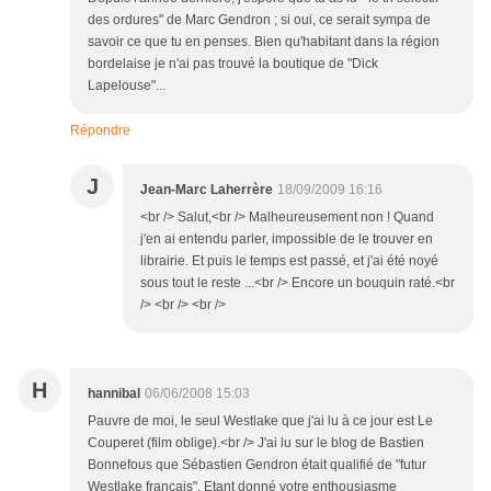
des ordures" de Marc Gendron ; si oui, ce serait sympa de
savoir ce que tu en penses. Bien qu'habitant dans la région
bordelaise je n'ai pas trouvé la boutique de "Dick
Lapelouse"...
Répondre
J
Jean-Marc Laherrère
18/09/2009 16:16
<br /> Salut,<br /> Malheureusement non ! Quand
j'en ai entendu parler, impossible de le trouver en
librairie. Et puis le temps est passé, et j'ai été noyé
sous tout le reste ...<br /> Encore un bouquin raté.<br
/> <br /> <br />
H
hannibal
06/06/2008 15:03
Pauvre de moi, le seul Westlake que j'ai lu à ce jour est Le
Couperet (film oblige).<br /> J'ai lu sur le blog de Bastien
Bonnefous que Sébastien Gendron était qualifié de "futur
Westlake français". Etant donné votre enthousiasme