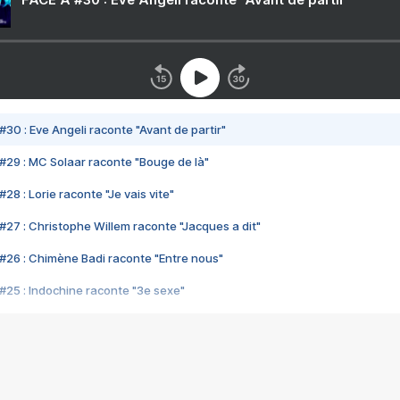
#30 : Eve Angeli raconte "Avant de partir"
#29 : MC Solaar raconte "Bouge de là"
28 : Lorie raconte "Je vais vite"
#27 : Christophe Willem raconte "Jacques a dit"
#26 : Chimène Badi raconte "Entre nous"
#25 : Indochine raconte "3e sexe"
#24 : Zaho raconte "C'est chelou"
#23 : Patrick Bruel raconte "Au café des délices"
#22 : Kyo raconte "Le chemin"