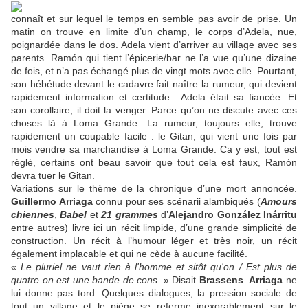
connaît et sur lequel le temps en semble pas avoir de prise. Un
matin on trouve en limite d’un champ, le corps d’Adela, nue,
poignardée dans le dos. Adela vient d’arriver au village avec ses
parents. Ramón qui tient l’épicerie/bar ne l’a vue qu’une dizaine
de fois, et n’a pas échangé plus de vingt mots avec elle. Pourtant,
son hébétude devant le cadavre fait naître la rumeur, qui devient
rapidement information et certitude : Adela était sa fiancée. Et
son corollaire, il doit la venger. Parce qu’on ne discute avec ces
choses là à Loma Grande. La rumeur, toujours elle, trouve
rapidement un coupable facile : le Gitan, qui vient une fois par
mois vendre sa marchandise à Loma Grande. Ca y est, tout est
réglé, certains ont beau savoir que tout cela est faux, Ramón
devra tuer le Gitan.
Variations sur le thème de la chronique d’une mort annoncée.
Guillermo Arriaga
connu pour ses scénarii alambiqués (
Amours
chiennes
,
Babel
et
21 grammes
d’
Alejandro González Inárritu
entre autres) livre ici un récit limpide, d’une grande simplicité de
construction. Un récit à l’humour léger et très noir, un récit
également implacable et qui ne cède à aucune facilité.
«
Le pluriel ne vaut rien à l'homme et sitôt qu'on / Est plus de
quatre on est une bande de cons.
» Disait
Brassens
.
Arriaga
ne
lui donne pas tord. Quelques dialogues, la pression sociale de
tout un village et le piège se referme inexorablement sur le