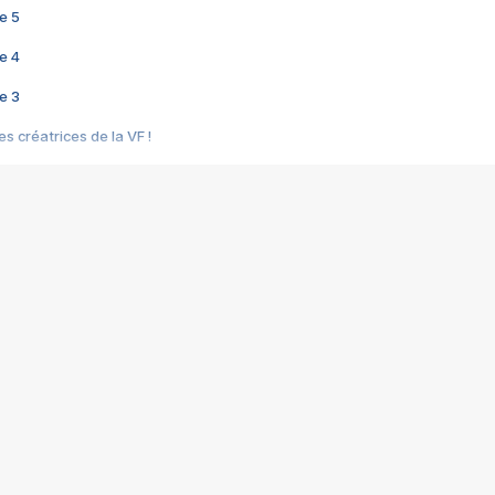
e 5
e 4
e 3
s créatrices de la VF !
e 2
e 1
e Mektoub My Love arrive enfin ! Rencontre avec Shaïn Boumedine et Sal
i : après Toni en famille
elle réalise le bouleversant Dites lui que je l'aime
ais ! Rencontre autour de Vie privée de Rebecca Zlotowski
 de Marguerite, Grave... Rencontre avec Ella Rumpf
 Les Rêveurs, un film intime sur la santé mentale
a avec un film sur le mouvement des Gilets jaunes