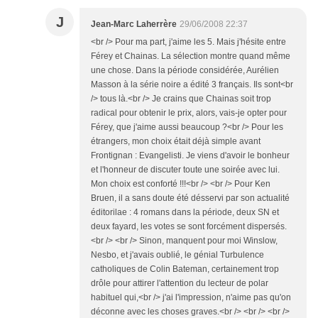
J
Jean-Marc Laherrère
29/06/2008 22:37
<br /> Pour ma part, j'aime les 5. Mais j'hésite entre
Férey et Chainas. La sélection montre quand même
une chose. Dans la période considérée, Aurélien
Masson à la série noire a édité 3 français. Ils sont<br
/> tous là.<br /> Je crains que Chainas soit trop
radical pour obtenir le prix, alors, vais-je opter pour
Férey, que j'aime aussi beaucoup ?<br /> Pour les
étrangers, mon choix était déjà simple avant
Frontignan : Evangelisti. Je viens d'avoir le bonheur
et l'honneur de discuter toute une soirée avec lui.
Mon choix est conforté !!!<br /> <br /> Pour Ken
Bruen, il a sans doute été désservi par son actualité
éditorilae : 4 romans dans la période, deux SN et
deux fayard, les votes se sont forcément dispersés.
<br /> <br /> Sinon, manquent pour moi Winslow,
Nesbo, et j'avais oublié, le génial Turbulence
catholiques de Colin Bateman, certainement trop
drôle pour attirer l'attention du lecteur de polar
habituel qui,<br /> j'ai l'impression, n'aime pas qu'on
déconne avec les choses graves.<br /> <br /> <br />