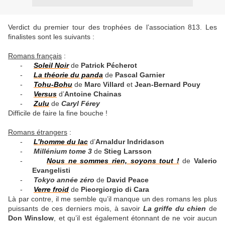
Verdict du premier tour des trophées de l’association 813. Les
finalistes sont les suivants :
Romans français
:
-
Soleil Noir
de
Patrick Pécherot
-
La théorie du panda
de
Pascal Garnier
-
Tohu-Bohu
de
Marc Villard
et
Jean-Bernard Pouy
-
Versus
d’
Antoine
Chainas
-
Zulu
de
Caryl Férey
Difficile de faire la fine bouche !
Romans étrangers
:
-
L’homme du lac
d’
Arnaldur
Indridason
-
Millénium tome 3
de
Stieg Larsson
-
Nous ne sommes rien, soyons tout !
de
Valerio
Evangelisti
-
Tokyo année zéro
de
David Peace
-
Verre froid
de
Pieorgiorgio di Cara
Là par contre, il me semble qu’il manque un des romans les plus
puissants de ces derniers mois, à savoir
La griffe du chien
de
Don Winslow
, et qu’il est également étonnant de ne voir aucun