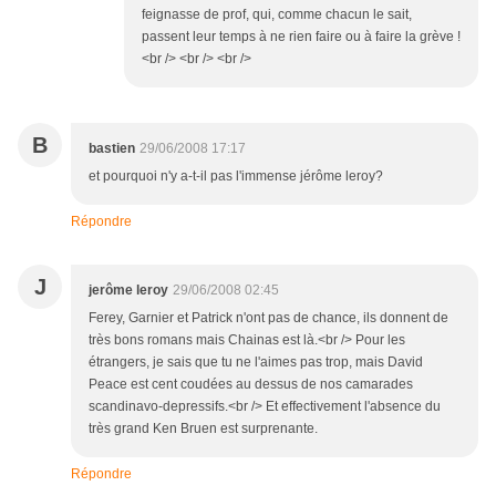
feignasse de prof, qui, comme chacun le sait,
passent leur temps à ne rien faire ou à faire la grève !
<br /> <br /> <br />
B
bastien
29/06/2008 17:17
et pourquoi n'y a-t-il pas l'immense jérôme leroy?
Répondre
J
jerôme leroy
29/06/2008 02:45
Ferey, Garnier et Patrick n'ont pas de chance, ils donnent de
très bons romans mais Chainas est là.<br /> Pour les
étrangers, je sais que tu ne l'aimes pas trop, mais David
Peace est cent coudées au dessus de nos camarades
scandinavo-depressifs.<br /> Et effectivement l'absence du
très grand Ken Bruen est surprenante.
Répondre