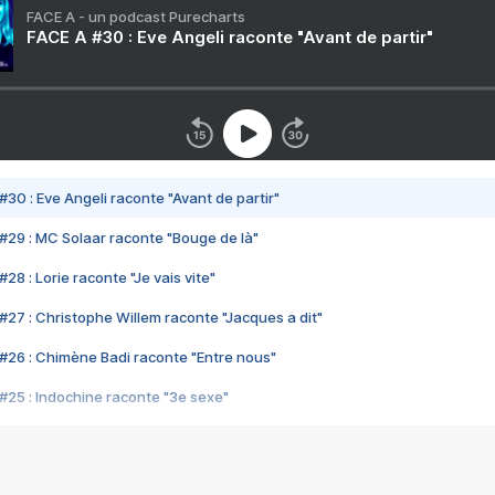
FACE A - un podcast Purecharts
FACE A #30 : Eve Angeli raconte "Avant de partir"
#30 : Eve Angeli raconte "Avant de partir"
#29 : MC Solaar raconte "Bouge de là"
28 : Lorie raconte "Je vais vite"
#27 : Christophe Willem raconte "Jacques a dit"
#26 : Chimène Badi raconte "Entre nous"
#25 : Indochine raconte "3e sexe"
#24 : Zaho raconte "C'est chelou"
#23 : Patrick Bruel raconte "Au café des délices"