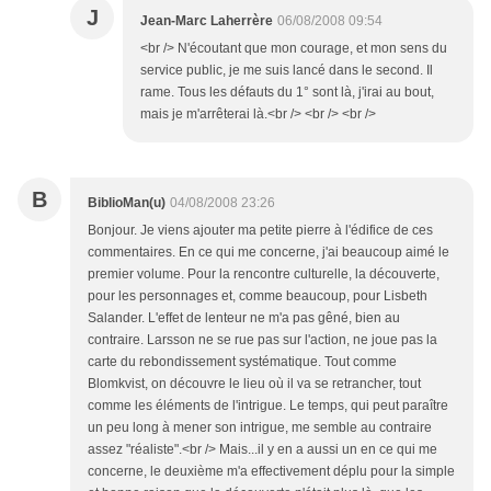
J
Jean-Marc Laherrère
06/08/2008 09:54
<br /> N'écoutant que mon courage, et mon sens du
service public, je me suis lancé dans le second. Il
rame. Tous les défauts du 1° sont là, j'irai au bout,
mais je m'arrêterai là.<br /> <br /> <br />
B
BiblioMan(u)
04/08/2008 23:26
Bonjour. Je viens ajouter ma petite pierre à l'édifice de ces
commentaires. En ce qui me concerne, j'ai beaucoup aimé le
premier volume. Pour la rencontre culturelle, la découverte,
pour les personnages et, comme beaucoup, pour Lisbeth
Salander. L'effet de lenteur ne m'a pas gêné, bien au
contraire. Larsson ne se rue pas sur l'action, ne joue pas la
carte du rebondissement systématique. Tout comme
Blomkvist, on découvre le lieu où il va se retrancher, tout
comme les éléments de l'intrigue. Le temps, qui peut paraître
un peu long à mener son intrigue, me semble au contraire
assez "réaliste".<br /> Mais...il y en a aussi un en ce qui me
concerne, le deuxième m'a effectivement déplu pour la simple