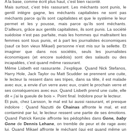
A la base, comme écrit plus haut, c’est bien raconté.
Mais surtout, c’est très rassurant. Les méchants sont punis, le
gentil intègre gagne, les méchants capitalistes ne sont pas
méchants parce qu’ils sont capitalistes et que le système le leur
permet et les y pousse, mais parce qu’ils sont méchants.
D’ailleurs, grâce aux gentils capitalistes, ils sont punis. La société
suédoise n’est pas parfaite, mais les hommes qui maltraitent les
femmes sont tous punis, et à part les journalistes économiques
(sauf ce bon vieux Mikael) personne n’est mis sur la sellette. Et
imaginer que dans nos sociétés, seuls les journalistes
économiques (et encore suédois) sont des salauds ou des
incapables, c’est quand même rassurant.
Même Lisbeth est rassurante. J’explique. Quand Nick Stefanos,
Harry Hole, Jack Taylor ou Matt Scudder se prennent une cuite,
le lecteur la ressent dans ses tripes, dans sa tête, il est malade
avec eux, a envie d’un verre avec eux, craint le prochain verre et
ses conséquences avec eux. Quand Lisbeth prend une cuite, elle
dit « j’ai la gueule de bois ». Point final. Indolore pour le lecteur.
Et puis, chez Larsson, le mal est lui aussi rassurant, et presque
indolore : Quand Nazutti de
Chainas
affronte le mal, et est
contaminé par lui, le lecteur ressent une partie de ses émotions.
Quand Patrick Kenzie affronte les pédophiles dans
Gone, baby
Gone
de
Dennis Lehane
, on tremble de peur et de rage avec
lui. Quand Mikael affronte le méchant (qui est quand même un