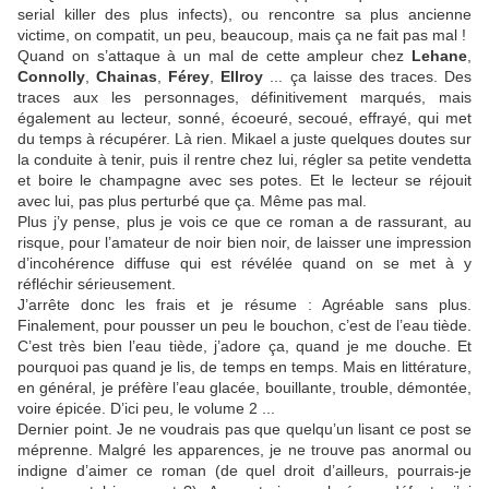
serial killer des plus infects), ou rencontre sa plus ancienne
victime, on compatit, un peu, beaucoup, mais ça ne fait pas mal !
Quand on s’attaque à un mal de cette ampleur chez
Lehane
,
Connolly
,
Chainas
,
Férey
,
Ellroy
... ça laisse des traces. Des
traces aux les personnages, définitivement marqués, mais
également au lecteur, sonné, écoeuré, secoué, effrayé, qui met
du temps à récupérer. Là rien. Mikael a juste quelques doutes sur
la conduite à tenir, puis il rentre chez lui, régler sa petite vendetta
et boire le champagne avec ses potes. Et le lecteur se réjouit
avec lui, pas plus perturbé que ça. Même pas mal.
Plus j’y pense, plus je vois ce que ce roman a de rassurant, au
risque, pour l’amateur de noir bien noir, de laisser une impression
d’incohérence diffuse qui est révélée quand on se met à y
réfléchir sérieusement.
J’arrête donc les frais et je résume : Agréable sans plus.
Finalement, pour pousser un peu le bouchon, c’est de l’eau tiède.
C’est très bien l’eau tiède, j’adore ça, quand je me douche. Et
pourquoi pas quand je lis, de temps en temps. Mais en littérature,
en général, je préfère l’eau glacée, bouillante, trouble, démontée,
voire épicée. D’ici peu, le volume 2 ...
Dernier point. Je ne voudrais pas que quelqu’un lisant ce post se
méprenne. Malgré les apparences, je ne trouve pas anormal ou
indigne d’aimer ce roman (de quel droit d’ailleurs, pourrais-je