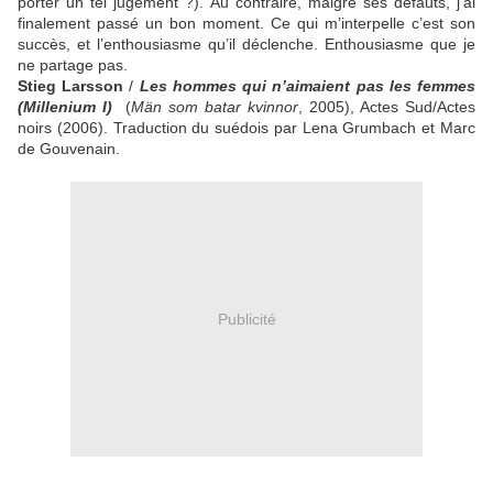
porter un tel jugement ?). Au contraire, malgré ses défauts, j’ai
finalement passé un bon moment. Ce qui m’interpelle c’est son
succès, et l’enthousiasme qu’il déclenche. Enthousiasme que je
ne partage pas.
Stieg Larsson
/
Les hommes qui n’aimaient pas les femmes
(Millenium I)
(
Män som batar kvinnor
, 2005), Actes Sud/Actes
noirs (2006). Traduction du suédois par Lena Grumbach et Marc
de Gouvenain.
Publicité