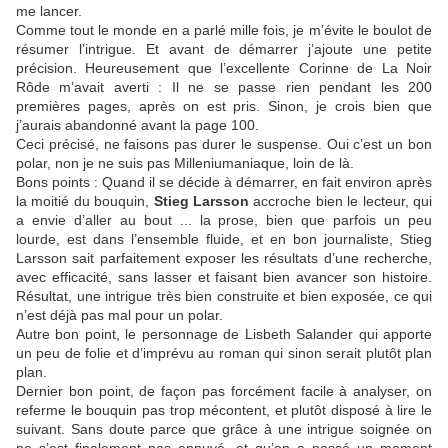
me lancer.
Comme tout le monde en a parlé mille fois, je m’évite le boulot de
résumer l’intrigue. Et avant de démarrer j’ajoute une petite
précision. Heureusement que l’excellente Corinne de La Noir
Rôde m’avait averti : Il ne se passe rien pendant les 200
premières pages, après on est pris. Sinon, je crois bien que
j’aurais abandonné avant la page 100.
Ceci précisé, ne faisons pas durer le suspense. Oui c’est un bon
polar, non je ne suis pas Milleniumaniaque, loin de là.
Bons points : Quand il se décide à démarrer, en fait environ après
la moitié du bouquin,
Stieg Larsson
accroche bien le lecteur, qui
a envie d’aller au bout ... la prose, bien que parfois un peu
lourde, est dans l’ensemble fluide, et en bon journaliste, Stieg
Larsson sait parfaitement exposer les résultats d’une recherche,
avec efficacité, sans lasser et faisant bien avancer son histoire.
Résultat, une intrigue très bien construite et bien exposée, ce qui
n’est déjà pas mal pour un polar.
Autre bon point, le personnage de Lisbeth Salander qui apporte
un peu de folie et d’imprévu au roman qui sinon serait plutôt plan
plan.
Dernier bon point, de façon pas forcément facile à analyser, on
referme le bouquin pas trop mécontent, et plutôt disposé à lire le
suivant. Sans doute parce que grâce à une intrigue soignée on