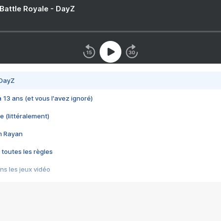
 Battle Royale - DayZ
 DayZ
 a 13 ans (et vous l'avez ignoré)
e (littéralement)
im Rayan
 toutes les règles
s les jeux vidéo
us choquant de Rockstar ? - Le scandale BULLY
e plus moche de Steam