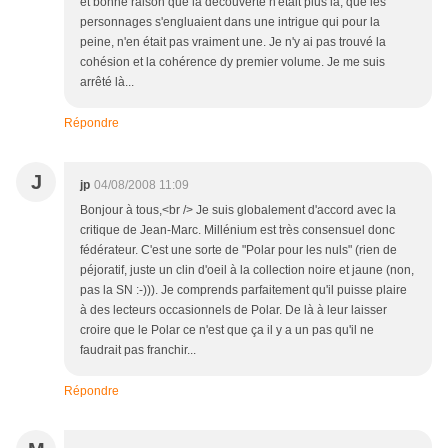
et bonne raison que la découverte n'était plus là, que les
personnages s'engluaient dans une intrigue qui pour la
peine, n'en était pas vraiment une. Je n'y ai pas trouvé la
cohésion et la cohérence dy premier volume. Je me suis
arrêté là...
Répondre
J
jp
04/08/2008 11:09
Bonjour à tous,<br /> Je suis globalement d'accord avec la
critique de Jean-Marc. Millénium est très consensuel donc
fédérateur. C'est une sorte de "Polar pour les nuls" (rien de
péjoratif, juste un clin d'oeil à la collection noire et jaune (non,
pas la SN :-))). Je comprends parfaitement qu'il puisse plaire
à des lecteurs occasionnels de Polar. De là à leur laisser
croire que le Polar ce n'est que ça il y a un pas qu'il ne
faudrait pas franchir...
Répondre