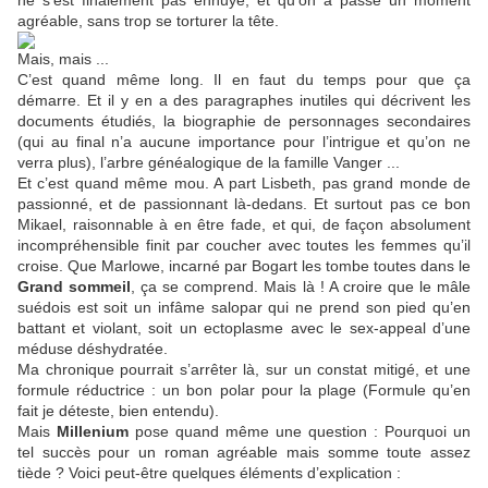
ne s’est finalement pas ennuyé, et qu’on a passé un moment
agréable, sans trop se torturer la tête.
Mais, mais ...
C’est quand même long. Il en faut du temps pour que ça
démarre. Et il y en a des paragraphes inutiles qui décrivent les
documents étudiés, la biographie de personnages secondaires
(qui au final n’a aucune importance pour l’intrigue et qu’on ne
verra plus), l’arbre généalogique de la famille Vanger ...
Et c’est quand même mou. A part Lisbeth, pas grand monde de
passionné, et de passionnant là-dedans. Et surtout pas ce bon
Mikael, raisonnable à en être fade, et qui, de façon absolument
incompréhensible finit par coucher avec toutes les femmes qu’il
croise. Que Marlowe, incarné par Bogart les tombe toutes dans le
Grand sommeil
, ça se comprend. Mais là ! A croire que le mâle
suédois est soit un infâme salopar qui ne prend son pied qu’en
battant et violant, soit un ectoplasme avec le sex-appeal d’une
méduse déshydratée.
Ma chronique pourrait s’arrêter là, sur un constat mitigé, et une
formule réductrice : un bon polar pour la plage (Formule qu’en
fait je déteste, bien entendu).
Mais
Millenium
pose quand même une question : Pourquoi un
tel succès pour un roman agréable mais somme toute assez
tiède ? Voici peut-être quelques éléments d’explication :