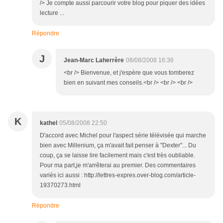
/> Je compte aussi parcourir votre blog pour piquer des idées
lecture ...
Répondre
J
Jean-Marc Laherrère
08/08/2008 16:36
<br /> Bienvenue, et j'espère que vous tomberez
bien en suivant mes conseils.<br /> <br /> <br />
K
kathel
05/08/2008 22:50
D'accord avec Michel pour l'aspect série télévisée qui marche
bien avec Millenium, ça m'avait fait penser à "Dexter"... Du
coup, ça se laisse lire facilement mais c'est très oubliable.
Pour ma part,je m'arrêterai au premier. Des commentaires
variés ici aussi : http://lettres-expres.over-blog.com/article-
19370273.html
Répondre