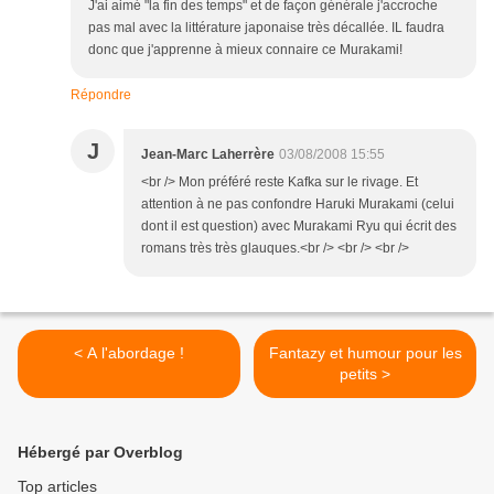
J'ai aimé "la fin des temps" et de façon générale j'accroche
pas mal avec la littérature japonaise très décallée. IL faudra
donc que j'apprenne à mieux connaire ce Murakami!
Répondre
J
Jean-Marc Laherrère
03/08/2008 15:55
<br /> Mon préféré reste Kafka sur le rivage. Et
attention à ne pas confondre Haruki Murakami (celui
dont il est question) avec Murakami Ryu qui écrit des
romans très très glauques.<br /> <br /> <br />
< A l'abordage !
Fantazy et humour pour les
petits >
Hébergé par Overblog
Top articles