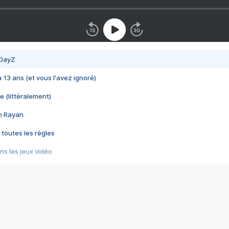
 DayZ
 a 13 ans (et vous l'avez ignoré)
e (littéralement)
im Rayan
 toutes les règles
s les jeux vidéo
us choquant de Rockstar ? - Le scandale BULLY
e plus moche de Steam
du RÊVE tourne au CAUCHEMAR
pendant 8 heures