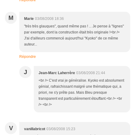
Répondre
M
Marie
03/08/2008 18:36
"très très glauques", quand même pas ! ... Je pense à "lignes"
par exemple, dont la construction était très originale !<br />
J'ai d'ailleurs commencé aujourd'hui "Kyoko" de ce même
auteur...
Répondre
J
Jean-Marc Laherrère
03/08/2008 21:44
<br /> C'est vrai je généralise. Kyoko est absolument
génial, rafraichissant malgré une thématique qui, a
priori, ne s'y prête pas. Mais Bleu presque
transparent est particulièrement étouffant.<br /> <br
/> <br />
V
vanillabricot
03/08/2008 15:23