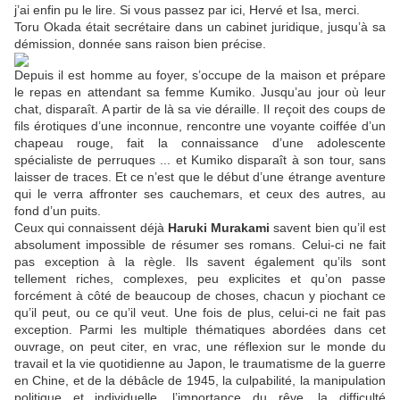
j’ai enfin pu le lire. Si vous passez par ici, Hervé et Isa, merci.
Toru Okada était secrétaire dans un cabinet juridique, jusqu’à sa
démission, donnée sans raison bien précise.
Depuis il est homme au foyer, s’occupe de la maison et prépare
le repas en attendant sa femme Kumiko. Jusqu’au jour où leur
chat, disparaît. A partir de là sa vie déraille. Il reçoit des coups de
fils érotiques d’une inconnue, rencontre une voyante coiffée d’un
chapeau rouge, fait la connaissance d’une adolescente
spécialiste de perruques ... et Kumiko disparaît à son tour, sans
laisser de traces. Et ce n’est que le début d’une étrange aventure
qui le verra affronter ses cauchemars, et ceux des autres, au
fond d’un puits.
Ceux qui connaissent déjà
Haruki Murakami
savent bien qu’il est
absolument impossible de résumer ses romans. Celui-ci ne fait
pas exception à la règle. Ils savent également qu’ils sont
tellement riches, complexes, peu explicites et qu’on passe
forcément à côté de beaucoup de choses, chacun y piochant ce
qu’il peut, ou ce qu’il veut. Une fois de plus, celui-ci ne fait pas
exception. Parmi les multiple thématiques abordées dans cet
ouvrage, on peut citer, en vrac, une réflexion sur le monde du
travail et la vie quotidienne au Japon, le traumatisme de la guerre
en Chine, et de la débâcle de 1945, la culpabilité, la manipulation
politique et individuelle, l’importance du rêve, la difficulté