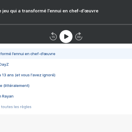
e jeu qui a transformé l’ennui en chef-d’œuvre
nsformé l’ennui en chef-d’œuvre
 DayZ
 a 13 ans (et vous l'avez ignoré)
e (littéralement)
im Rayan
 toutes les règles
s les jeux vidéo
us choquant de Rockstar ? - Le scandale BULLY