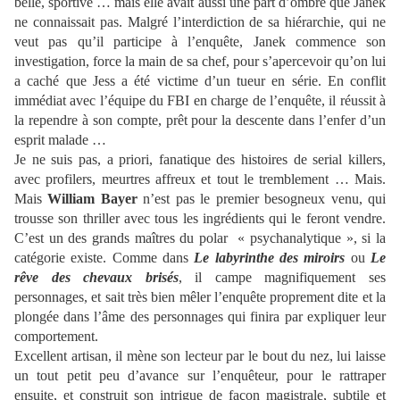
belle, sportive … mais elle avait aussi une part d’ombre que Janek
ne connaissait pas. Malgré l’interdiction de sa hiérarchie, qui ne
veut pas qu’il participe à l’enquête, Janek commence son
investigation, force la main de sa chef, pour s’apercevoir qu’on lui
a caché que Jess a été victime d’un tueur en série. En conflit
immédiat avec l’équipe du FBI en charge de l’enquête, il réussit à
la rependre à son compte, prêt pour la descente dans l’enfer d’un
esprit malade …
Je ne suis pas, a priori, fanatique des histoires de serial killers,
avec profilers, meurtres affreux et tout le tremblement … Mais.
Mais
William Bayer
n’est pas le premier besogneux venu, qui
trousse son thriller avec tous les ingrédients qui le feront vendre.
C’est un des grands maîtres du polar « psychanalytique », si la
catégorie existe. Comme dans
Le labyrinthe des miroirs
ou
Le
rêve des chevaux brisés
, il campe magnifiquement ses
personnages, et sait très bien mêler l’enquête proprement dite et la
plongée dans l’âme des personnages qui finira par expliquer leur
comportement.
Excellent artisan, il mène son lecteur par le bout du nez, lui laisse
un tout petit peu d’avance sur l’enquêteur, pour le rattraper
ensuite, et construit son intrigue de façon magistrale, subtile et