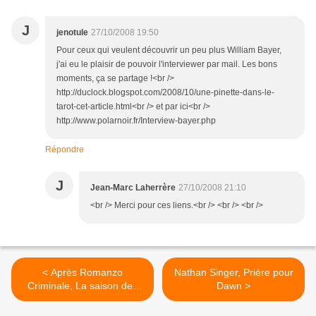
J
jenotule
27/10/2008 19:50
Pour ceux qui veulent découvrir un peu plus William Bayer,
j'ai eu le plaisir de pouvoir l'interviewer par mail. Les bons
moments, ça se partage !<br />
http://duclock.blogspot.com/2008/10/une-pinette-dans-le-
tarot-cet-article.html<br /> et par ici<br />
http://www.polarnoir.fr/Interview-bayer.php
Répondre
J
Jean-Marc Laherrère
27/10/2008 21:10
<br /> Merci pour ces liens.<br /> <br /> <br />
< Après Romanzo
Nathan Singer, Prière pour
Criminale, La saison des
Dawn >
massacres