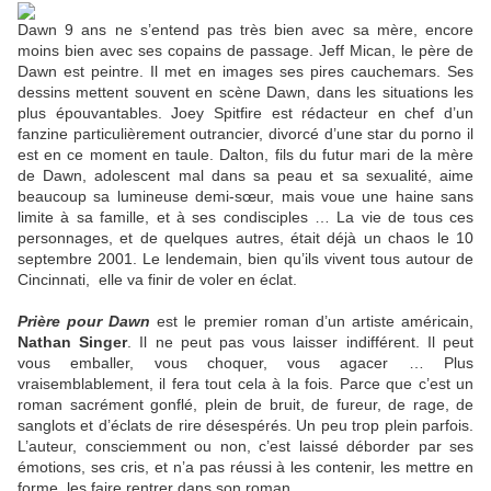
Dawn 9 ans ne s’entend pas très bien avec sa mère, encore
moins bien avec ses copains de passage. Jeff Mican, le père de
Dawn est peintre. Il met en images ses pires cauchemars. Ses
dessins mettent souvent en scène Dawn, dans les situations les
plus épouvantables. Joey Spitfire est rédacteur en chef d’un
fanzine particulièrement outrancier, divorcé d’une star du porno il
est en ce moment en taule. Dalton, fils du futur mari de la mère
de Dawn, adolescent mal dans sa peau et sa sexualité, aime
beaucoup sa lumineuse demi-sœur, mais voue une haine sans
limite à sa famille, et à ses condisciples … La vie de tous ces
personnages, et de quelques autres, était déjà un chaos le 10
septembre 2001. Le lendemain, bien qu’ils vivent tous autour de
Cincinnati, elle va finir de voler en éclat.
Prière pour Dawn
est le premier roman d’un artiste américain,
Nathan Singer
. Il ne peut pas vous laisser indifférent. Il peut
vous emballer, vous choquer, vous agacer … Plus
vraisemblablement, il fera tout cela à la fois. Parce que c’est un
roman sacrément gonflé, plein de bruit, de fureur, de rage, de
sanglots et d’éclats de rire désespérés. Un peu trop plein parfois.
L’auteur, consciemment ou non, c’est laissé déborder par ses
émotions, ses cris, et n’a pas réussi à les contenir, les mettre en
forme, les faire rentrer dans son roman.