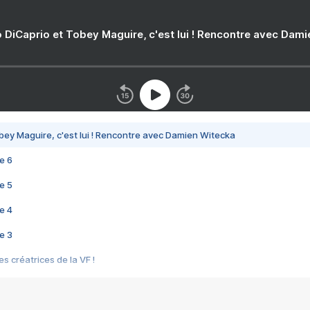
 DiCaprio et Tobey Maguire, c'est lui ! Rencontre avec Dam
bey Maguire, c'est lui ! Rencontre avec Damien Witecka
e 6
e 5
e 4
e 3
s créatrices de la VF !
e 2
e 1