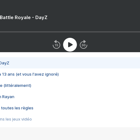
 Battle Royale - DayZ
 DayZ
 a 13 ans (et vous l'avez ignoré)
e (littéralement)
im Rayan
 toutes les règles
s les jeux vidéo
us choquant de Rockstar ? - Le scandale BULLY