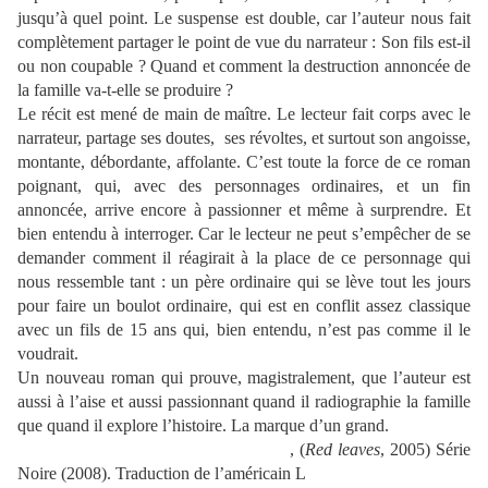
jusqu’à quel point. Le suspense est double, car l’auteur nous fait
complètement partager le point de vue du narrateur : Son fils est-il
ou non coupable ? Quand et comment la destruction annoncée de
la famille va-t-elle se produire ?
Le récit est mené de main de maître. Le lecteur fait corps avec le
narrateur, partage ses doutes,
ses révoltes, et surtout son angoisse,
montante, débordante, affolante. C’est toute la force de ce roman
poignant, qui, avec des personnages ordinaires, et un fin
annoncée, arrive encore à passionner et même à surprendre. Et
bien entendu à interroger. Car le lecteur ne peut s’empêcher de se
demander comment il réagirait à la place de ce personnage qui
nous ressemble tant : un père ordinaire qui se lève tout les jours
pour faire un boulot ordinaire, qui est en conflit assez classique
avec un fils de 15 ans qui, bien entendu, n’est pas comme il le
voudrait.
Un nouveau roman qui prouve, magistralement, que l’auteur est
aussi à l’aise et aussi passionnant quand il radiographie la famille
que quand il explore l’histoire. La marque d’un grand.
Thomas H. Cook
,
Les feuilles mortes
, (
Red leaves
, 2005) Série
Noire (2008). Traduction de l’américain L