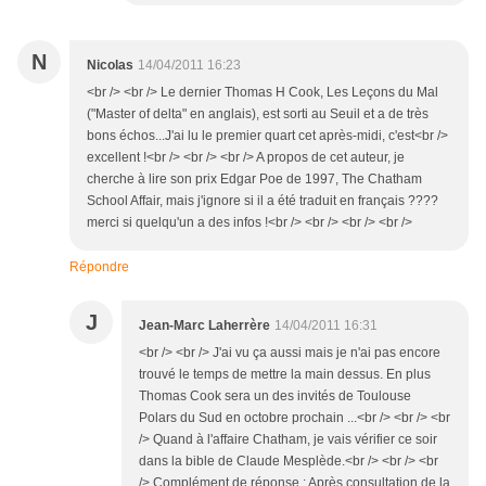
N
Nicolas
14/04/2011 16:23
<br /> <br /> Le dernier Thomas H Cook, Les Leçons du Mal
("Master of delta" en anglais), est sorti au Seuil et a de très
bons échos...J'ai lu le premier quart cet après-midi, c'est<br />
excellent !<br /> <br /> <br /> A propos de cet auteur, je
cherche à lire son prix Edgar Poe de 1997, The Chatham
School Affair, mais j'ignore si il a été traduit en français ????
merci si quelqu'un a des infos !<br /> <br /> <br /> <br />
Répondre
J
Jean-Marc Laherrère
14/04/2011 16:31
<br /> <br /> J'ai vu ça aussi mais je n'ai pas encore
trouvé le temps de mettre la main dessus. En plus
Thomas Cook sera un des invités de Toulouse
Polars du Sud en octobre prochain ...<br /> <br /> <br
/> Quand à l'affaire Chatham, je vais vérifier ce soir
dans la bible de Claude Mesplède.<br /> <br /> <br
/> Complément de réponse : Après consultation de la