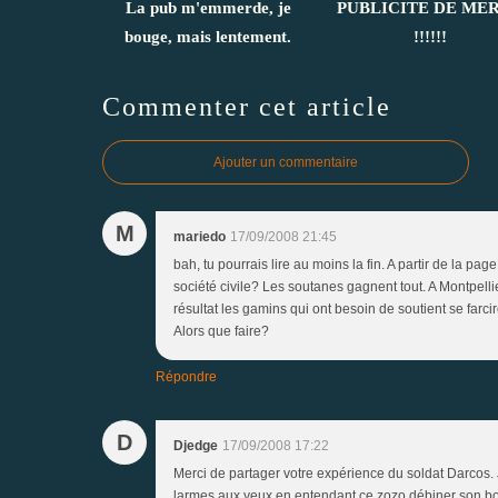
La pub m'emmerde, je
PUBLICITE DE ME
bouge, mais lentement.
!!!!!!
Commenter cet article
Ajouter un commentaire
M
mariedo
17/09/2008 21:45
bah, tu pourrais lire au moins la fin. A partir de la p
société civile? Les soutanes gagnent tout. A Montpellie
résultat les gamins qui ont besoin de soutient se farci
Alors que faire?
Répondre
D
Djedge
17/09/2008 17:22
Merci de partager votre expérience du soldat Darcos. 
larmes aux yeux en entendant ce zozo débiner son boul