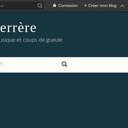
Connexion
+
Créer mon blog
errère
musique et coups de gueule
T