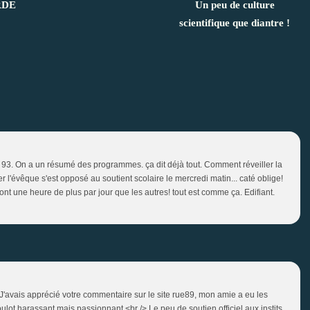
RDE
Un peu de culture
scientifique que diantre !
age 93. On a un résumé des programmes. ça dit déjà tout. Comment réveiller la
r l'évêque s'est opposé au soutient scolaire le mercredi matin... caté oblige!
ront une heure de plus par jour que les autres! tout est comme ça. Edifiant.
J'avais apprécié votre commentaire sur le site rue89, mon amie a eu les
ot harassant mais passionnant.<br /> Le peu de soutien officiel aux instits