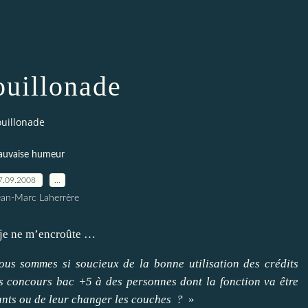
uillonade
uillonade
uvaise humeur
7.09.2008
…
ean-Marc Laherrère
e je ne m’encroûte …
nous sommes si soucieux de la bonne utilisation des crédits
es concours bac +5 à des personnes dont la fonction va être
nfants ou de leur changer les couches ?
»