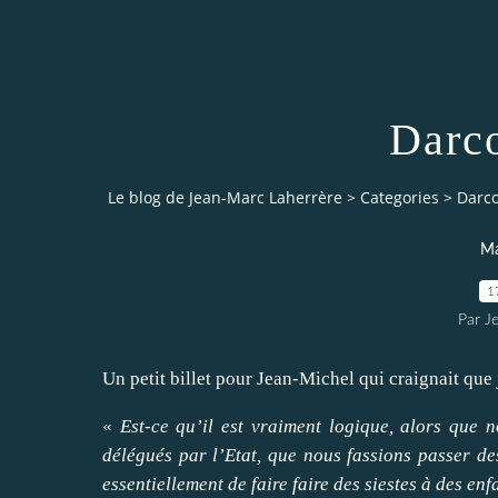
Darco
Le blog de Jean-Marc Laherrère
>
Categories
>
Darco
Ma
1
Par J
Un petit billet pour Jean-Michel qui craignait qu
«
Est-ce qu’il est vraiment logique, alors que 
délégués par l’Etat, que nous fassions passer d
essentiellement de faire faire des siestes à des e