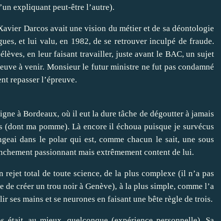
 l’un expliquant peut-être l’autre).
Xavier Darcos
avait une vision du métier et de sa déontologie
ègues, et lui valu, en 1982, de se retrouver inculpé de fraude.
élèves, en leur faisant travailler, juste avant le BAC, un sujet
reuve à venir. Monsieur le futur ministre ne fut pas condamné
nt repasser l’épreuve.
gne à Bordeaux, où il eut la dure tâche de dégoutter à jamais
ques (dont ma pomme). Là encore il échoua puisque je survécus
ongeai dans le polar qui est, comme chacun le sait, une sous
ranchement passionnant mais extrêmement content de lui.
 rejet total de toute science, de la plus complexe (il n’a pas
ue de créer un trou noir à Genève), à la plus simple, comme l’a
lir ses mains et se neurones en faisant
une bête règle de trois
.
tait, au mieux, quelconque (expérience personnelle). Sa