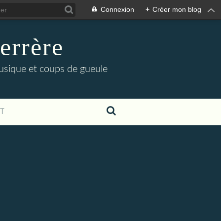
Connexion
+
Créer mon blog
errère
musique et coups de gueule
T