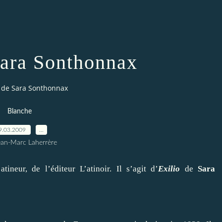
Sara Sonthonnax
o de Sara Sonthonnax
Blanche
9.03.2009
…
ean-Marc Laherrère
tineur, de l’éditeur L’atinoir. Il s’agit d’
Exilio
de
Sara