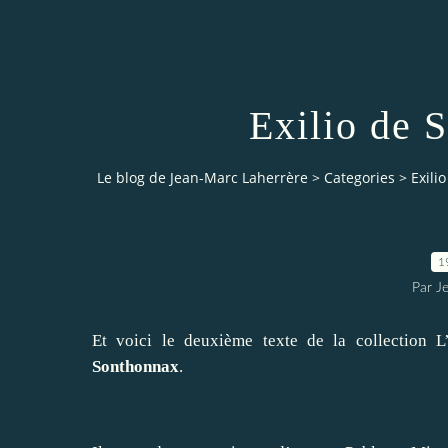
Exilio de 
Le blog de Jean-Marc Laherrère
>
Categories
>
Exili
1
Par J
Et voici le deuxième texte de la collection L’a
Sonthonnax
.