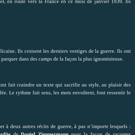
el, en route vers la France en ce mois de janvier 1939. Ils
caine. Ils croisent les derniers vestiges de la guerre. Ils ont
es parquer dans des camps de la façon la plus ignominieuse.
nt fait craindre un texte qui sacrifie au style, au plaisir des
lée. Le rythme fait sens, les mots envoûtent, font ressentir le
er à deux autres récits de guerre, à pas n’importe lesquels :
rdite
de
Daniel Zimmermann
pour la façon de raconter