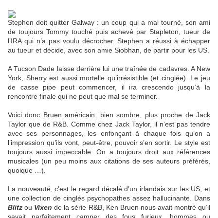
Stephen doit quitter Galway : un coup qui a mal tourné, son ami
de toujours Tommy touché puis achevé par Stapleton, tueur de
l’IRA qui n’a pas voulu décrocher. Stephen a réussi à échapper
au tueur et décide, avec son amie Siobhan, de partir pour les US.
A Tucson Dade laisse derrière lui une traînée de cadavres. A New
York, Sherry est aussi mortelle qu’irrésistible (et cinglée). Le jeu
de casse pipe peut commencer, il ira crescendo jusqu’à la
rencontre finale qui ne peut que mal se terminer.
Voici donc Bruen américain, bien sombre, plus proche de Jack
Taylor que de R&B. Comme chez Jack Taylor, il n’est pas tendre
avec ses personnages, les enfonçant à chaque fois qu’on a
l’impression qu’ils vont, peut-être, pouvoir s’en sortir. Le style est
toujours aussi impeccable. On a toujours droit aux références
musicales (un peu moins aux citations de ses auteurs préférés,
quoique …).
La nouveauté, c’est le regard décalé d’un irlandais sur les US, et
une collection de cinglés psychopathes assez hallucinante. Dans
Blitz
ou
Vixen
de la série R&B, Ken Bruen nous avait montré qu’il
savait parfaitement camper des fous furieux, hommes ou