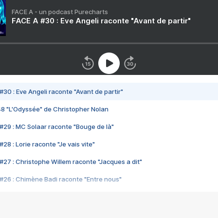
FACE A - un podcast Purecharts
FACE A #30 : Eve Angeli raconte "Avant de partir"
#30 : Eve Angeli raconte "Avant de partir"
48 "L'Odyssée" de Christopher Nolan
#29 : MC Solaar raconte "Bouge de là"
28 : Lorie raconte "Je vais vite"
#27 : Christophe Willem raconte "Jacques a dit"
#26 : Chimène Badi raconte "Entre nous"
#25 : Indochine raconte "3e sexe"
#24 : Zaho raconte "C'est chelou"