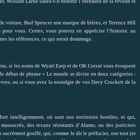
 William Larue saura-t-il brandir l’étendard de la révolte et
de voiture, Bud Spencer une marque de bières, et Terence Hill
 pour vous. Certes, vous pouvez en apprécier l’histoire, au
utes les références, ce qui serait dommage.
rns, si les noms de Wyatt Earp et de OK Corral vous évoquent
 le début de phrase « Le monde se divise en deux catégories :
res, ou si vous avez la nostalgie de vos Davy Crockett de la
rt intelligemment, où sont nos territoires hostiles, et qui,
 massacrés, des texans résistants d’Alamo, ou des justiciers
 sacrément gonflé, qui, comme le dit le préfacier, ose tout (et