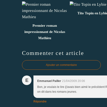
Tito Topin en Lybi
Premier roman
impressionnant de Nicolas
Mathieu
Commenter cet article
Ajouter un commentaire
E
Emmanuel Pailler
21/04/2009 20:06
Bon, je voulais le lire (j'avais bien aimé le précédent 
on dit dans les romans jeunes.
Répondre