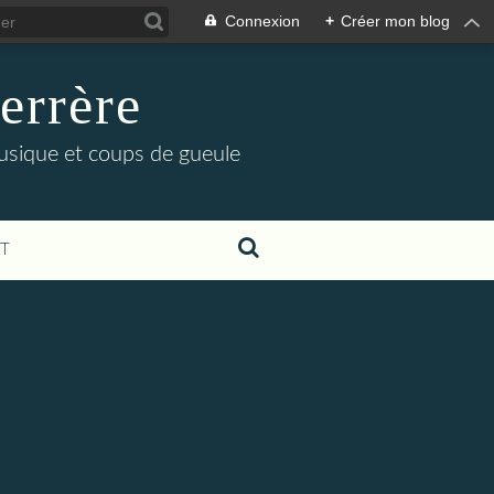
Connexion
+
Créer mon blog
errère
musique et coups de gueule
T