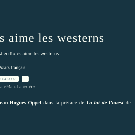
s aime les westerns
tien Rutés aime les westerns
Polars français
8.04.2009
…
ean-Marc Laherrère
ean-Hugues Oppel
dans la préface de
La loi de l’ouest
de