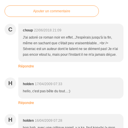
Ajouter un commentaire
C
choup
22/06/2018 21:09
J'ai adoré ce roman noir en effet...J'espérais jusqu'à la fin,
même en sachant que c'était peu vraisemblable...<br />
Séverac est un auteur dont le talent ne se dément pas! Je n'ai
pas encor etout lu, mais pour l'instant il ne m'a jamais déçue.
Répondre
H
holden
17/04/2009 07:33
hello, c'est pas bête du tout....:)
Répondre
H
holden
16/04/2009 07:28
bon bah, avec une critique pareil, y a ka, faut kon<br /> mon