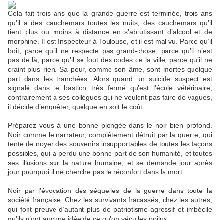
Cela fait trois ans que la grande guerre est terminée, trois ans
qu’il a des cauchemars toutes les nuits, des cauchemars qu’il
tient plus ou moins à distance en s’abrutissant d’alcool et de
morphine. Il est Inspecteur à Toulouse, et il est mal vu. Parce qu’il
boit, parce qu’il ne respecte pas grand-chose, parce qu’il n’est
pas de là, parce qu’il se fout des codes de la ville, parce qu’il ne
craint plus rien. Sa peur, comme son âme, sont mortes quelque
part dans les tranchées. Alors quand un suicide suspect est
signalé dans le bastion très fermé qu’est l’école vétérinaire,
contrairement à ses collègues qui ne veulent pas faire de vagues,
il décide d’enquêter, quelque en soit le coût.
Préparez vous à une bonne plongée dans le noir bien profond.
Noir comme le narrateur, complètement détruit par la guerre, qui
tente de noyer des souvenirs insupportables de toutes les façons
possibles, qui a perdu une bonne part de son humanité, et toutes
ses illusions sur la nature humaine, et se demande jour après
jour pourquoi il ne cherche pas le réconfort dans la mort.
Noir par l’évocation des séquelles de la guerre dans toute la
société française. Chez les survivants fracassés, chez les autres,
qui font preuve d’autant plus de patriotisme agressif et imbécile
qu’ils n’ont aucune idée de ce qu’on vécu les poilus.