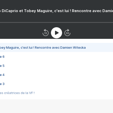
 DiCaprio et Tobey Maguire, c'est lui ! Rencontre avec Dam
bey Maguire, c'est lui ! Rencontre avec Damien Witecka
e 6
e 5
e 4
e 3
s créatrices de la VF !
e 2
e 1