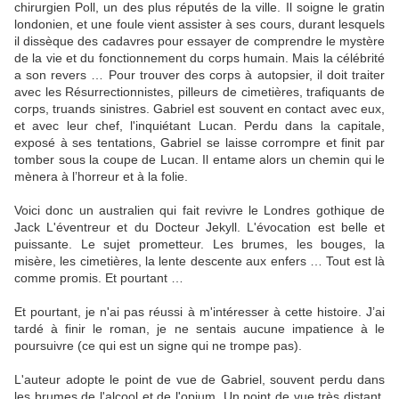
chirurgien Poll, un des plus réputés de la ville. Il soigne le gratin
londonien, et une foule vient assister à ses cours, durant lesquels
il dissèque des cadavres pour essayer de comprendre le mystère
de la vie et du fonctionnement du corps humain. Mais la célébrité
a son revers … Pour trouver des corps à autopsier, il doit traiter
avec les Résurrectionnistes, pilleurs de cimetières, trafiquants de
corps, truands sinistres. Gabriel est souvent en contact avec eux,
et avec leur chef, l'inquiétant Lucan. Perdu dans la capitale,
exposé à ses tentations, Gabriel se laisse corrompre et finit par
tomber sous la coupe de Lucan. Il entame alors un chemin qui le
mènera à l’horreur et à la folie.
Voici donc un australien qui fait revivre le Londres gothique de
Jack L'éventreur et du Docteur Jekyll. L'évocation est belle et
puissante. Le sujet prometteur. Les brumes, les bouges, la
misère, les cimetières, la lente descente aux enfers … Tout est là
comme promis. Et pourtant …
Et pourtant, je n'ai pas réussi à m'intéresser à cette histoire. J’ai
tardé à finir le roman, je ne sentais aucune impatience à le
poursuivre (ce qui est un signe qui ne trompe pas).
L'auteur adopte le point de vue de Gabriel, souvent perdu dans
les brumes de l'alcool et de l'opium. Un point de vue très distant.