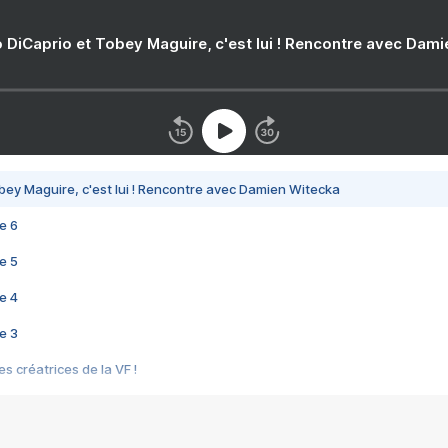
 DiCaprio et Tobey Maguire, c'est lui ! Rencontre avec Dam
bey Maguire, c'est lui ! Rencontre avec Damien Witecka
e 6
e 5
e 4
e 3
s créatrices de la VF !
e 2
e 1