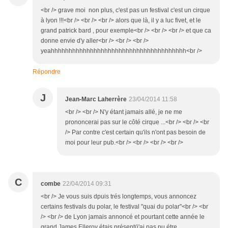
<br /> grave moi non plus, c'est pas un festival c'est un cirque
à lyon !!!<br /> <br /> <br /> alors que là, il y a luc fivet, et le
grand patrick bard , pour exemple<br /> <br /> <br /> et que ca
donne envie d'y aller<br /> <br /> <br />
yeahhhhhhhhhhhhhhhhhhhhhhhhhhhhhhhhhhhhhh<br />
Répondre
J
Jean-Marc Laherrère
23/04/2014 11:58
<br /> <br /> N'y étant jamais allé, je ne me
prononcerai pas sur le côté cirque ...<br /> <br /> <br
/> Par contre c'est certain qu'ils n'ont pas besoin de
moi pour leur pub.<br /> <br /> <br /> <br />
C
combe
22/04/2014 09:31
<br /> Je vous suis dpuis trés longtemps, vous annoncez
certains festivals du polar, le festival "quai du polar"<br /> <br
/> <br /> de Lyon jamais annoncé et pourtant cette année le
grand James Elleroy étais présent(j'ai pas pu étre