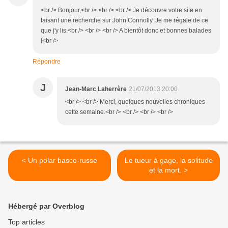
<br /> Bonjour,<br /> <br /> <br /> Je découvre votre site en
faisant une recherche sur John Connolly. Je me régale de ce
que j'y lis.<br /> <br /> <br /> A bientôt donc et bonnes balades
!<br />
Répondre
J
Jean-Marc Laherrère
21/07/2013 20:00
<br /> <br /> Merci, quelques nouvelles chroniques
cette semaine.<br /> <br /> <br /> <br />
< Un polar basco-russe
Le tueur à gage, la solitude
et la mort. >
Hébergé par Overblog
Top articles