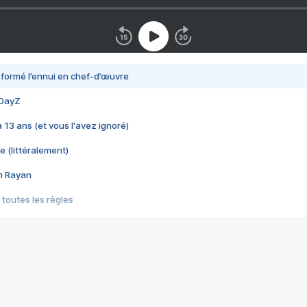
nsformé l’ennui en chef-d’œuvre
 DayZ
 a 13 ans (et vous l'avez ignoré)
e (littéralement)
im Rayan
 toutes les règles
s les jeux vidéo
us choquant de Rockstar ? - Le scandale BULLY
e plus moche de Steam
du RÊVE tourne au CAUCHEMAR