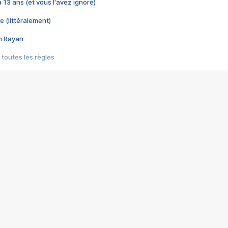
 a 13 ans (et vous l'avez ignoré)
e (littéralement)
im Rayan
 toutes les règles
s les jeux vidéo
us choquant de Rockstar ? - Le scandale BULLY
e plus moche de Steam
du RÊVE tourne au CAUCHEMAR
pendant 8 heures
it… à tort
umiliés par un jeu vidéo
ire - Final Fantasy 8
ti un empire - Age of Empires