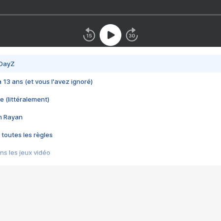
 DayZ
 a 13 ans (et vous l'avez ignoré)
e (littéralement)
im Rayan
 toutes les règles
s les jeux vidéo
us choquant de Rockstar ? - Le scandale BULLY
e plus moche de Steam
du RÊVE tourne au CAUCHEMAR