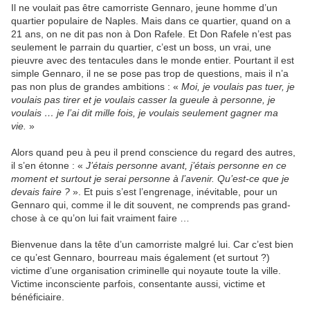
Il ne voulait pas être camorriste Gennaro, jeune homme d’un
quartier populaire de Naples. Mais dans ce quartier, quand on a
21 ans, on ne dit pas non à Don Rafele. Et Don Rafele n’est pas
seulement le parrain du quartier, c’est un boss, un vrai, une
pieuvre avec des tentacules dans le monde entier. Pourtant il est
simple Gennaro, il ne se pose pas trop de questions, mais il n’a
pas non plus de grandes ambitions : «
Moi, je voulais pas tuer, je
voulais pas tirer et je voulais casser la gueule à personne, je
voulais … je l’ai dit mille fois, je voulais seulement gagner ma
vie.
»
Alors quand peu à peu il prend conscience du regard des autres,
il s’en étonne : «
J’étais personne avant, j’étais personne en ce
moment et surtout je serai personne à l’avenir. Qu’est-ce que je
devais faire ?
». Et puis s’est l’engrenage, inévitable, pour un
Gennaro qui, comme il le dit souvent, ne comprends pas grand-
chose à ce qu’on lui fait vraiment faire …
Bienvenue dans la tête d’un camorriste malgré lui. Car c’est bien
ce qu’est Gennaro, bourreau mais également (et surtout ?)
victime d’une organisation criminelle qui noyaute toute la ville.
Victime inconsciente parfois, consentante aussi, victime et
bénéficiaire.