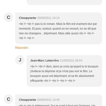
C
Choupynette
20/09/2011 16:14
<br /> <br /> pas lu le roman. Mais le film est vraiment dur par
moments. Et puis, surtout, quand on en ressort, on se dit que
rien ne changera... déprimant. Mais utile aussi;<br /> <br />
<br /> <br />
Répondre
J
Jean-Marc Laherrère
21/09/2011 09:03
<br /> <br /> Bon, donc je crois qu'ayant lu le bouquin
j'éviterai la déprime et je n'irai pas voir le film. Le
bouquin aussi est déprimant, et sa fin absolument
effrayante.<br /> <br /> <br /> <br />
C
Choupynette
20/09/2011 14:45
<br /> <br /> Intéressant. Sur le sujet il faut voir Gomorra. Un