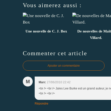
Vous aimerez aussi :
Une nouvelle de C. J. Box
De nouvelles de Maî
Villard.
Commenter cet article
Ajouter un commentaire
M
Marc
27/06/2010 22:42
<br /> <br /> Jales Lee Burke est un grand auteur, je n
<br /> <br />
Répondre