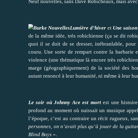
Neuf nouvelles, sans Dave Robicheaux, mais avec l
Lumière d’hiver
et
Une saison
de la même idée, très robichienne (ça se dit rob
quoi il se doit de se dresser, inébranlable, po
couru. Une sorte de rempart contre la barbarie et
violence (une thématique là encore très robichie
marge (géographiquement) de la société des ho
autant renoncé à leur humanité, ni même à leur h
Le soir où Johnny Ace est mort
est une histoire
profond au moment où naissait un musique appe
l’époque, c’est au contraire un récit rugueux, s
personnes, on n’avait plus qu’à jouer de la guitar
Blind Boys
».