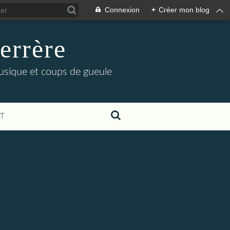
Connexion
+
Créer mon blog
errère
musique et coups de gueule
T