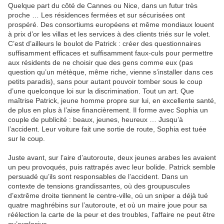
Quelque part du côté de Cannes ou Nice, dans un futur très
proche … Les résidences fermées et sur sécurisées ont
prospéré. Des consortiums européens et même mondiaux louent
à prix d’or les villas et les services à des clients triés sur le volet.
C’est d’ailleurs le boulot de Patrick : créer des questionnaires
suffisamment efficaces et suffisamment faux-culs pour permettre
aux résidents de ne choisir que des gens comme eux (pas
question qu’un métèque, même riche, vienne s’installer dans ces
petits paradis), sans pour autant pouvoir tomber sous le coup
d’une quelconque loi sur la discrimination. Tout un art. Que
maîtrise Patrick, jeune homme propre sur lui, en excellente santé,
de plus en plus à l’aise financièrement. Il forme avec Sophia un
couple de publicité : beaux, jeunes, heureux … Jusqu’à
l’accident. Leur voiture fait une sortie de route, Sophia est tuée
sur le coup.
Juste avant, sur l’aire d’autoroute, deux jeunes arabes les avaient
un peu provoqués, puis rattrapés avec leur bolide. Patrick semble
persuadé qu’ils sont responsables de l’accident. Dans un
contexte de tensions grandissantes, où des groupuscules
d’extrême droite tiennent le centre-ville, où un sniper a déjà tué
quatre maghrébins sur l’autoroute, et où un maire joue pour sa
réélection la carte de la peur et des troubles, l’affaire ne peut être