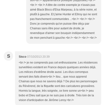
son<br /> appartenance politique (supposée).<br />
<br /> <br /> A titre de contre exemple je n'avais pas
aimé Black Blocs d'Elsa Marpeau, à la série noire, et
plutôt à gauche. Et j'aime Hunter et Ellroy qui ne sont
pas franchement communistes ...<br /> <br /> <br />
Donc je comprends qu'on puisse être déçu par
Chainas sans être pour autant de droite, je
revendique d'aimer son bouquin indépendamment
de mon penchant à gauche.<br /> <br /> <br /> <br />
S
Sisco
07/10/2013 20:39
<br /> je ne comprends pas cet enthousiasme. Les résidences
surveillées existent en France depuis quelques années déjà.
Les milices d'extrême droite aussi. Les élus corrompus
servant des faits divers<br /> itou... que nous apprend
Chainas que nous ne savons déjà ? De plus les personnages
du Révérend, de la fliquette sont des caricatures grossières.
Hormis la langue, très soignée, ce livre sonne un<br /> peu
bobo et Dieu sait que je ne suis pas à droite. Très loin de la
vision d'anticipation de Jérôme Leroy.<br />