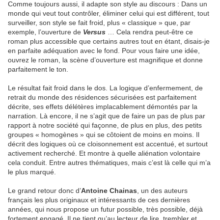
Comme toujours aussi, il adapte son style au discours : Dans un
monde qui veut tout contrôler, éliminer celui qui est différent, tout
surveiller, son style se fait froid, plus « classique » que, par
exemple, l’ouverture de
Versus
… Cela rendra peut-être ce
roman plus accessible que certains autres tout en étant, disais-je
en parfaite adéquation avec le fond. Pour vous faire une idée,
ouvrez le roman, la scène d’ouverture est magnifique et donne
parfaitement le ton.
Le résultat fait froid dans le dos. La logique d’enfermement, de
retrait du monde des résidences sécurisées est parfaitement
décrite, ses effets délétères implacablement démontés par la
narration. Là encore, il ne s’agit que de faire un pas de plus par
rapport à notre société qui façonne, de plus en plus, des petits
groupes « homogènes » qui se côtoient de moins en moins. Il
décrit des logiques où ce cloisonnement est accentué, et surtout
activement recherché. Et montre à quelle aliénation volontaire
cela conduit. Entre autres thématiques, mais c’est là celle qui m’a
le plus marqué.
Le grand retour donc d’
Antoine Chainas
, un des auteurs
français les plus originaux et intéressants de ces dernières
années, qui nous propose un futur possible, très possible, déjà
fortement engagé. Il ne tient qu’au lecteur de lire, trembler et