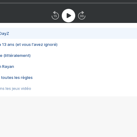
 DayZ
 a 13 ans (et vous l'avez ignoré)
e (littéralement)
im Rayan
 toutes les règles
s les jeux vidéo
us choquant de Rockstar ? - Le scandale BULLY
e plus moche de Steam
du RÊVE tourne au CAUCHEMAR
pendant 8 heures