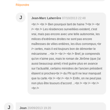
Répondre
J
Jean-Marc Laherrère
07/10/2013 22:48
<br /> <br /> Ben pourquoi tant de haine ?<br /> <br
/> <br /> Les résidences surveillées existent, c'est
vrai, mais pas encore avec une telle autonomie, les
milices d'extrèmes droites ne sont pas encore
maîtresses de villes entières, les élus corrompus,<br
/> certes, mais il est toujours bon de démonter le
mécanisme ...<br /> <br /> <br /> Bref, je comprends
qu'on n'aime pas, mais le roman de Jérôme (que j'ai
aussi beaucoup aimé) n'est guère plus en avance
sur l'actualité, certains ministres de l'ancien président
étaient si proches<br /> du FN qu'il ne leur manquait
que la carte.<br /> <br /> <br /> Enfin, on ne peut pas
non plus être touours d'accord ...<br /> <br /> <br />
<br />
J
Jean
20/09/2013 19:20