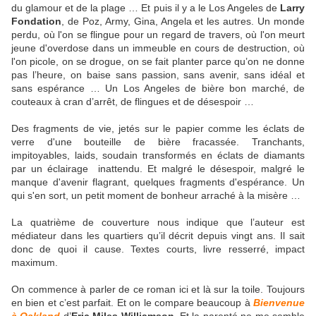
du glamour et de la plage … Et puis il y a le Los Angeles de
Larry
Fondation
, de Poz, Army, Gina, Angela et les autres. Un monde
perdu, où l'on se flingue pour un regard de travers, où l'on meurt
jeune d'overdose dans un immeuble en cours de destruction, où
l'on picole, on se drogue, on se fait planter parce qu’on ne donne
pas l’heure, on baise sans passion, sans avenir, sans idéal et
sans espérance … Un Los Angeles de bière bon marché, de
couteaux à cran d’arrêt, de flingues et de désespoir …
Des fragments de vie, jetés sur le papier comme les éclats de
verre d'une bouteille de bière fracassée. Tranchants,
impitoyables, laids, soudain transformés en éclats de diamants
par un éclairage inattendu. Et malgré le désespoir, malgré le
manque d'avenir flagrant, quelques fragments d'espérance. Un
qui s'en sort, un petit moment de bonheur arraché à la misère …
La quatrième de couverture nous indique que l’auteur est
médiateur dans les quartiers qu’il décrit depuis vingt ans. Il sait
donc de quoi il cause. Textes courts, livre resserré, impact
maximum.
On commence à parler de ce roman ici et là sur la toile. Toujours
en bien et c’est parfait. Et on le compare beaucoup à
Bienvenue