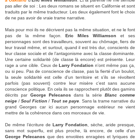
à Oakland
d’
Eric Miles Williamson
. Et la parenté ne me semble
pas aller de soi : Les deux romans se situent en Californie et sont
traduits par le même traducteur. Les deux également font le choix
de ne pas avoir de vraie trame narrative.
Mais pour moi ils ne décrivent pas la même situation, et ne le font
pas de la même façon.
Eric Miles Williamson
et ses
personnages sont des travailleurs, souvent au chômage, fiers de
leur travail même, et surtout, quand il est très dur, conscients de
leur classe sociale et de l’antagonisme avec la classe dominante.
Une certaine solidarité (de classe là encore) est présente. Leur
rage a une cible. Ceux de
Larry Fondation
n’ont même pas ça,
ou si peu. Pas de conscience de classe, pas la fierté d’un boulot,
la seule solidarité est celle d’un territoire et s’ils se révoltent
parfois (pas souvent) contre leur misère c’est sans aucune
conscience politique. En cela ils se rapprochent plutôt des gamins
décrits par
George Pelecanos
dans la série
Blanc comme
neige
/
Soul Fiction
/
Tout se paye
. Sans la trame narrative du
grand Georges car ici aucun personnage extérieur ne vient
mettre de la cohérence dans ces morceaux de vie.
De même l’écriture de
Larry Fondation
, sèche, aride presque,
sans mot superflu, est plus proche, là encore, de celle d’un
George Pelecanos
que des envolées enragées et lyriques de