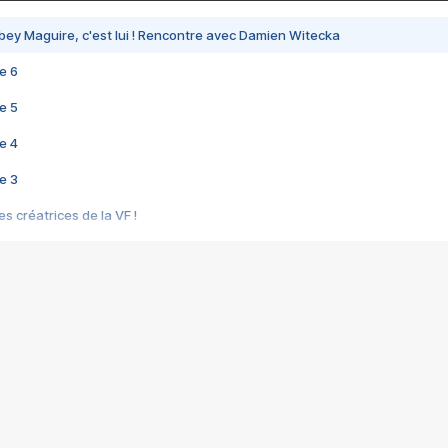
bey Maguire, c'est lui ! Rencontre avec Damien Witecka
e 6
e 5
e 4
e 3
s créatrices de la VF !
e 2
e 1
e Mektoub My Love arrive enfin ! Rencontre avec Shaïn Boumedine et Sal
i : après Toni en famille
elle réalise le bouleversant Dites lui que je l'aime
ais ! Rencontre autour de Vie privée de Rebecca Zlotowski