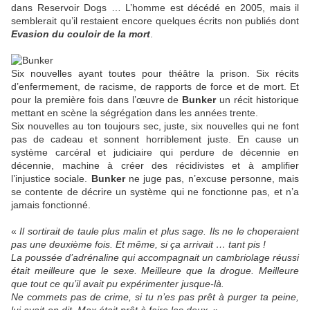
dans Reservoir Dogs … L’homme est décédé en 2005, mais il
semblerait qu’il restaient encore quelques écrits non publiés dont
Evasion du couloir de la mort
.
Six nouvelles ayant toutes pour théâtre la prison. Six récits
d’enfermement, de racisme, de rapports de force et de mort. Et
pour la première fois dans l’œuvre de
Bunker
un récit historique
mettant en scène la ségrégation dans les années trente.
Six nouvelles au ton toujours sec, juste, six nouvelles qui ne font
pas de cadeau et sonnent horriblement juste. En cause un
système carcéral et judiciaire qui perdure de décennie en
décennie, machine à créer des récidivistes et à amplifier
l’injustice sociale.
Bunker
ne juge pas, n’excuse personne, mais
se contente de décrire un système qui ne fonctionne pas, et n’a
jamais fonctionné.
«
Il sortirait de taule plus malin et plus sage. Ils ne le choperaient
pas une deuxième fois. Et même, si ça arrivait … tant pis !
La poussée d’adrénaline qui accompagnait un cambriolage réussi
était meilleure que le sexe. Meilleure que la drogue. Meilleure
que tout ce qu’il avait pu expérimenter jusque-là.
Ne commets pas de crime, si tu n’es pas prêt à purger ta peine,