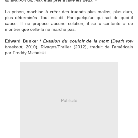
lui avait-on dit. Max était prêt à faire les deux.
»
La prison, machine à créer des truands plus malins, plus durs,
plus déterminés. Tout est dit. Par quelqu’un qui sait de quoi il
cause. Il ne propose aucune solution, il se « contente » de
montrer que celle-là ne marche pas.
Edward Bunker
/
Evasion du couloir de la mort
(
Death row
breakout
, 2010), Rivages/Thriller (2012), traduit de l’américain
par Freddy Michalski.
Publicité