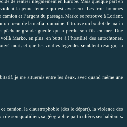
décide de rentrer illégalement en Europe. Mais quelque part en
 violent la jeune femme qui est avec eux. Les trois hommes
le camion et l’argent du passage. Marko se retrouve à Lorient,
par un tueur de la mafia roumaine. Il trouve un boulot de marin
ron pêcheur grande gueule qui a perdu son fils en mer. Une
voilà Marko, en plus, en butte à l’hostilité des autochtones.
uvé mort, et que les vieilles légendes semblent resurgir, la
bitatif
, je me situerais entre les deux, avec quand même une
 ce camion, la claustrophobie (dès le départ), la violence des
tion de son quotidien, sa géographie particulière, ses habitants.