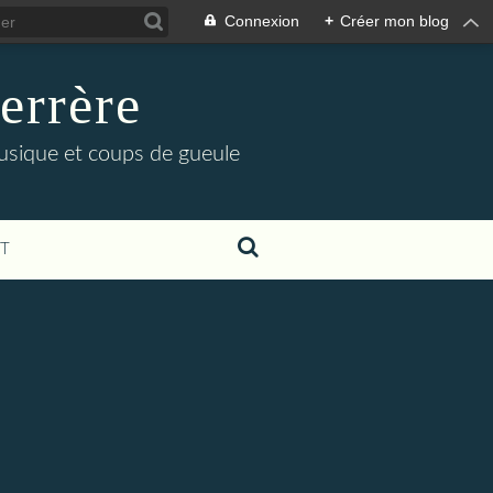
Connexion
+
Créer mon blog
errère
musique et coups de gueule
T