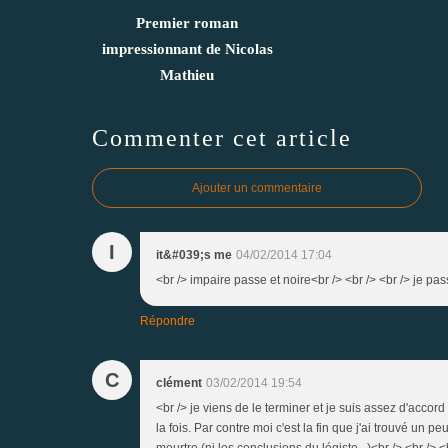
Premier roman
impressionnant de Nicolas
Mathieu
Commenter cet article
Ajouter un commentaire
I
it&#039;s me
04/02/2014 17:04
<br /> impaire passe et noire<br /> <br /> <br /> je pa
Répondre
C
clément
03/02/2014 19:54
<br /> je viens de le terminer et je suis assez d'accord 
la fois. Par contre moi c'est la fin que j'ai trouvé un
meurtre (ni les conclusions du légiste...)<br /> <br /> 