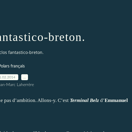
antastico-breton.
clos fantastico-breton.
Polars français
1.02.2014
…
ean-Marc Laherrère
 pas d’ambition. Allons-y. C’est
Terminal Belz
d’
Emmanuel