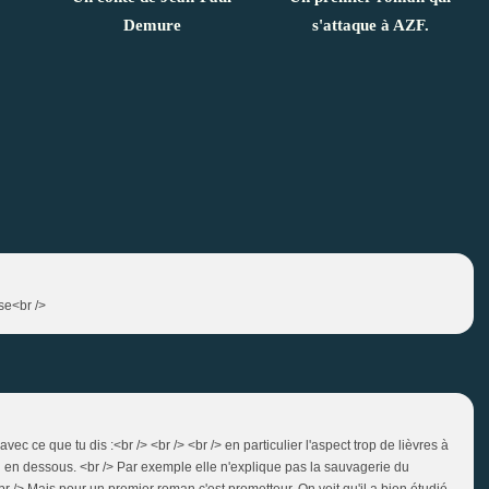
Demure
s'attaque à AZF.
sse<br />
avec ce que tu dis :<br /> <br /> <br /> en particulier l'aspect trop de lièvres à
 peu en dessous. <br /> Par exemple elle n'explique pas la sauvagerie du
<br /> Mais pour un premier roman c'est prometteur. On voit qu'il a bien étudié