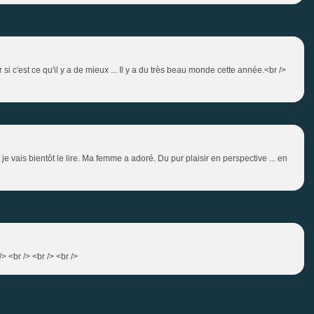
r si c'est ce qu'il y a de mieux ... Il y a du très beau monde cette année.<br />
t je vais bientôt le lire. Ma femme a adoré. Du pur plaisir en perspective ... en
> <br /> <br /> <br />