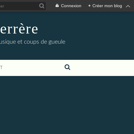
Connexion
+
Créer mon blog
errère
musique et coups de gueule
T