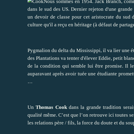
Nous sommes en 1954. Jack Branch, comme
dans le sud des US. Dernier rejeton d'une grande 
un devoir de classe pour cet aristocrate du sud d
culture qu'il a reçu en héritage (à défaut de partage
Pygmalion du delta du Mississippi, il va lier une ét
des Plantations va tenter d'élever Eddie, petit blan
de la condition qui semble lui être promise. Il 
auparavant après avoir tuée une étudiante promette
…
Un
Thomas Cook
dans la grande tradition serai
qualité même. C’est que l’on retrouve ici toutes ses
les relations père / fils, la force du doute et du so