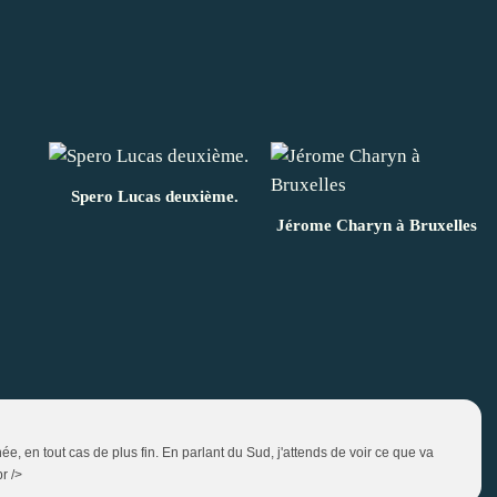
Spero Lucas deuxième.
Jérome Charyn à Bruxelles
née, en tout cas de plus fin. En parlant du Sud, j'attends de voir ce que va
r />