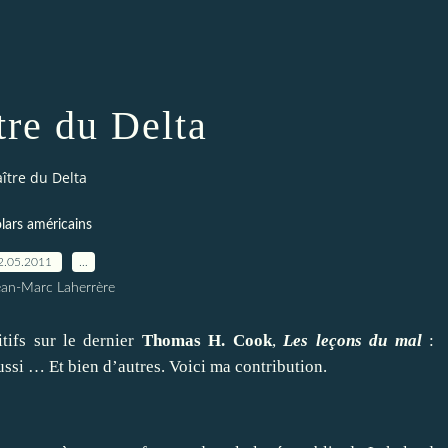
tre du Delta
ître du Delta
lars américains
2.05.2011
…
ean-Marc Laherrère
tifs sur le dernier
Thomas H. Cook
,
Les leçons du mal
:
ssi … Et bien d’autres. Voici ma contribution.