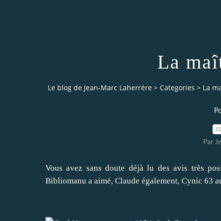
La maî
Le blog de Jean-Marc Laherrère
>
Categories
>
La ma
Po
0
Par J
Vous avez sans doute déjà lu des avis très posi
Bibliomanu
a aimé,
Claude
également,
Cynic 63
au