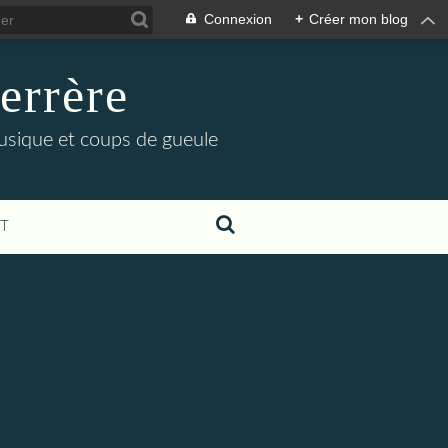
Connexion
+
Créer mon blog
errère
musique et coups de gueule
T