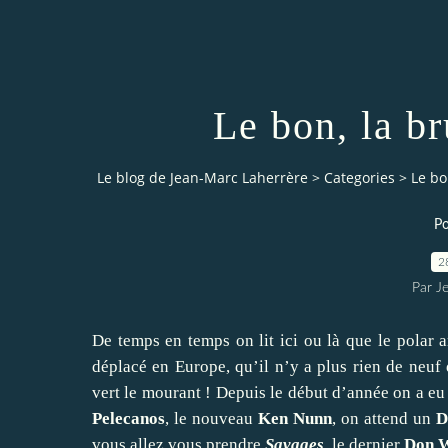
Le bon, la br
Le blog de Jean-Marc Laherrère
>
Categories
>
Le bo
Po
2
Par J
De temps en temps on lit ici ou là que le polar am
déplacé en Europe, qu’il n’y a plus rien de neuf 
vert le mourant ! Depuis le début d’année on a e
Pelecanos
, le nouveau
Ken Nunn
, on attend un
D
vous allez vous prendre
Savages
, le dernier
Don 