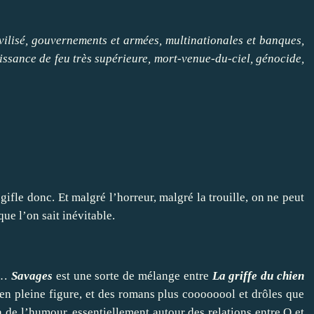
ilisé, gouvernements et armées, multinationales et banques,
issance de feu très supérieure, mort-venue-du-ciel, génocide,
fle donc. Et malgré l’horreur, malgré la trouille, on ne peut
ue l’on sait inévitable.
c …
Savages
est une sorte de mélange entre
La griffe du chien
 en pleine figure, et des romans plus coooooool et drôles que
y a de l’humour, essentiellement autour des relations entre O et