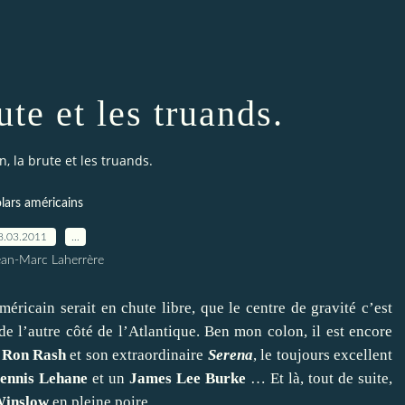
ute et les truands.
n, la brute et les truands.
lars américains
8.03.2011
…
ean-Marc Laherrère
éricain serait en chute libre, que le centre de gravité c’est
de l’autre côté de l’Atlantique. Ben mon colon, il est encore
u
Ron Rash
et son extraordinaire
Serena
, le toujours excellent
ennis Lehane
et un
James Lee Burke
… Et là, tout de suite,
Winslow
en pleine poire.